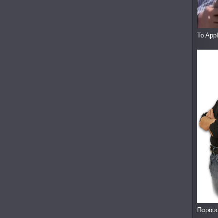
To App
Παρουσ