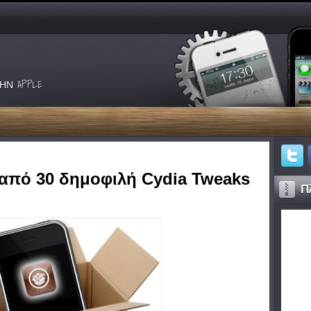
ΗΝ APPLE
από 30 δημοφιλή Cydia Tweaks
Πλ