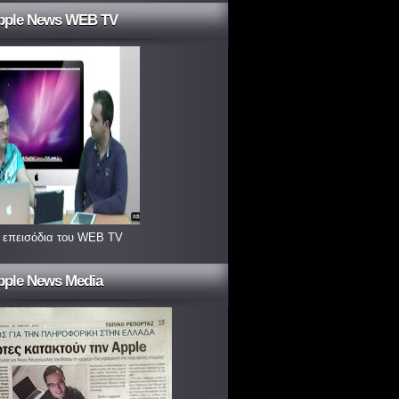
pple News WEB TV
 επεισόδια του WEB TV
pple News Media