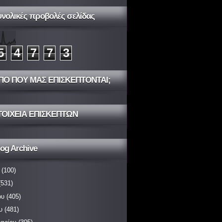
υνολικές προβολές σελίδας
5
4
7
7
3
ΠΟ ΠΟΥ ΜΑΣ ΕΠΙΣΚΕΠΤΟΝΤΑΙ;
ΤΟΙΧΕΙΑ ΕΠΙΣΚΕΠΤΩΝ
og Archive
(100)
531)
ου
(405)
υ
(481)