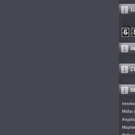
Σ
6
Α
Σ
Bl
Ιουνίου
Μαΐου
(
Απριλί
Μαρτίο