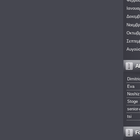
Φεβρου
Ιανουα
Δεκεμβ
Νοεμβρ
Οκτωβρ
Σεπτεμ
Αυγούσ
A
Dimitri
Eva
Noshiz
Stoge
senior-
tsi
F