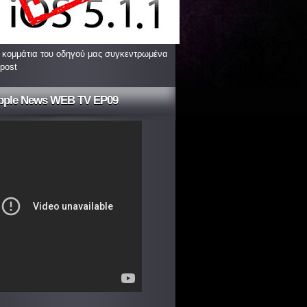
 κομμάτια του οδηγού μας συγκεντρωμένα
 post
pple News WEB TV EP09