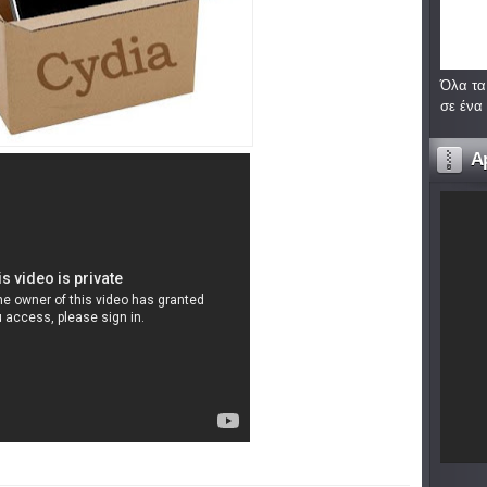
Όλα τα
σε ένα
A