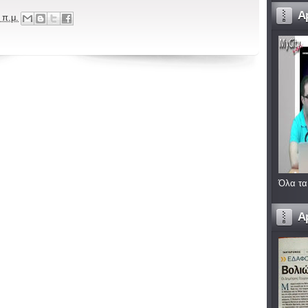
A
 π.μ.
Όλα τα
A