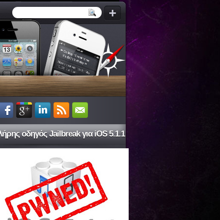
ήρης οδηγός Jailbreak για iOS 5.1.1