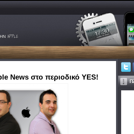
ΗΝ APPLE
le News στο περιοδικό YES!
Πλ