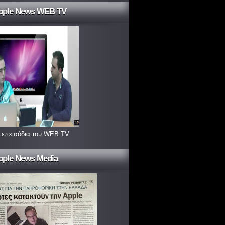
pple News WEB TV
 επεισόδια του WEB TV
pple News Media