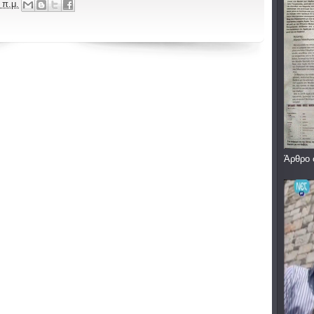
 π.μ.
Άρθρο 