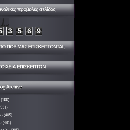
υνολικές προβολές σελίδας
5
3
5
6
9
ΠΟ ΠΟΥ ΜΑΣ ΕΠΙΣΚΕΠΤΟΝΤΑΙ;
ΤΟΙΧΕΙΑ ΕΠΙΣΚΕΠΤΩΝ
og Archive
(100)
531)
ου
(405)
υ
(481)