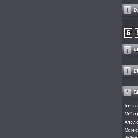
Σ
6
Α
Σ
Bl
Ιουνίου
Μαΐου
(
Απριλί
Μαρτίο