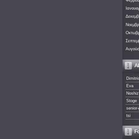
Φεβρου
Ιανουα
Δεκεμβ
Νοεμβρ
Οκτωβρ
Σεπτεμ
Αυγούσ
A
Dimitri
Eva
Noshiz
Stoge
senior-
tsi
F