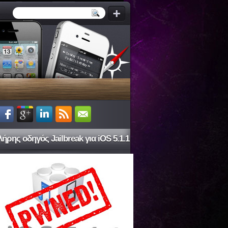
ήρης οδηγός Jailbreak για iOS 5.1.1