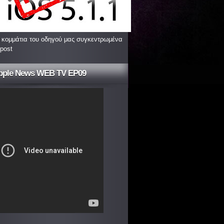
 κομμάτια του οδηγού μας συγκεντρωμένα
 post
pple News WEB TV EP09