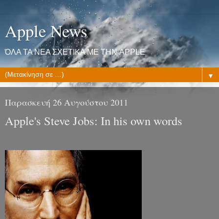
Apple News
ΌΛΑ ΤΑ ΝΕΑ ΣΧΕΤΙΚΑ ΜΕ ΤΗΝ APPLE
▼
Παρασκευή 26 Αυγούστου 2011
Apple's Steve Jobs: In his own words