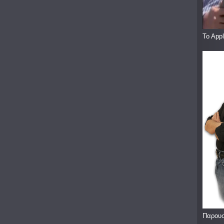
To App
Παρουσ