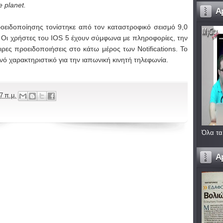
 planet.
A
οειδοποίησης
τονίστηκε από
τον καταστροφικό
σεισμό
9,0
. Οι χρήστες του IOS 5
έχουν
σύμφωνα με πληροφορίες
,
την
ιρες προειδοποιήσεις
στο
κάτω μέρος των Notifications.
Το
ινό χαρακτηριστικό
για την ιαπωνική
κινητή τηλεφωνία
.
7 π.μ.
Όλα τα
A