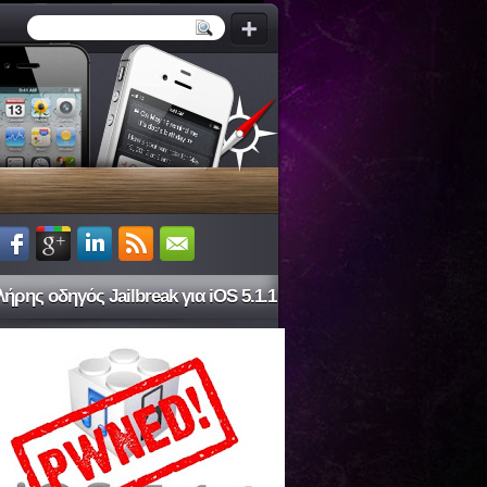
ήρης οδηγός Jailbreak για iOS 5.1.1