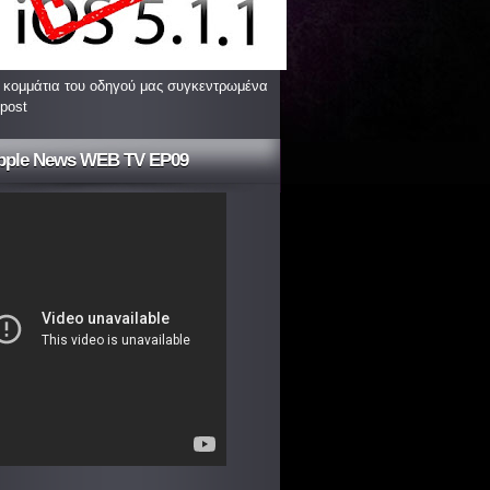
 κομμάτια του οδηγού μας συγκεντρωμένα
 post
pple News WEB TV EP09