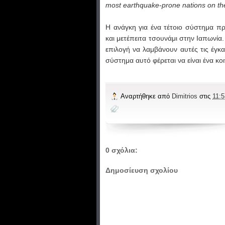
most earthquake-prone nations on the
Η ανάγκη για
ένα τέτοιο
σύστημα πρ
και
μετέπειτα
τσουνάμι
στην Ιαπωνία
επιλογή να λαμβάνουν
αυτές τις
έγκα
σύστημα αυτό
φέρεται να είναι
ένα κο
Αναρτήθηκε από
Dimitrios
στις
11:5
0 σχόλια:
Δημοσίευση σχολίου