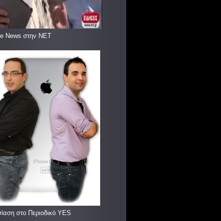
le News στην ΝΕΤ
ίαση στο Περιοδικό YES