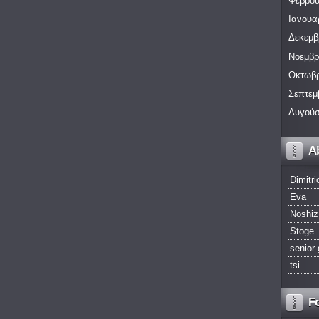
Φεβρου
Ιανουα
Δεκεμβ
Νοεμβρ
Οκτωβρ
Σεπτεμ
Αυγούσ
A
Dimitri
Eva
Noshiz
Stoge
senior-
tsi
F