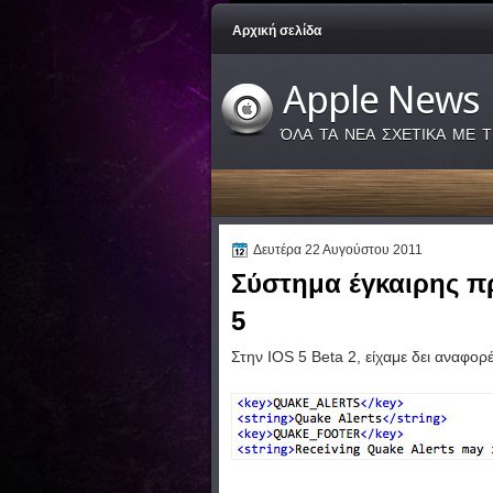
Αρχική σελίδα
Apple News
ΌΛΑ ΤΑ ΝΕΑ ΣΧΕΤΙΚΑ ΜΕ Τ
Δευτέρα 22 Αυγούστου 2011
Σύστημα έγκαιρης π
5
Στην IOS
5
Beta 2
,
είχαμε δει
αναφορέ