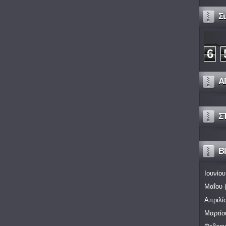
Σ
6
Α
Σ
Bl
Ιουνίου
Μαΐου
(
Απριλί
Μαρτίο