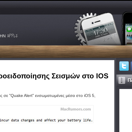
ΗΝ APPLE
ροειδοποίησης Σεισμών στο IOS
Πλ
ς σε
"
Quake
Alert
"
ενσωματωμένες μέσα στο
iOS
5,