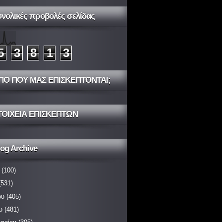
υνολικές προβολές σελίδας
5
3
8
1
3
ΠΟ ΠΟΥ ΜΑΣ ΕΠΙΣΚΕΠΤΟΝΤΑΙ;
ΤΟΙΧΕΙΑ ΕΠΙΣΚΕΠΤΩΝ
og Archive
(100)
531)
ου
(405)
υ
(481)