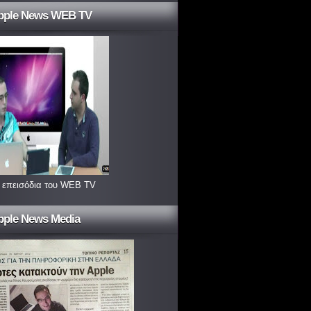
pple News WEB TV
 επεισόδια του WEB TV
pple News Media