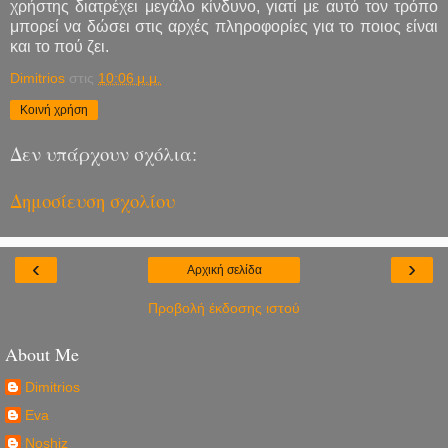
χρήστης διατρέχει μεγάλο κίνδυνο, γιατί με αυτό τον τρόπο
μπορεί να δώσει στις αρχές πληροφορίες για το ποιος είναι
και το πού ζει.
Dimitrios
στις
10:06 μ.μ.
Κοινή χρήση
Δεν υπάρχουν σχόλια:
Δημοσίευση σχολίου
‹
›
Αρχική σελίδα
Προβολή έκδοσης ιστού
About Me
Dimitrios
Eva
Noshiz