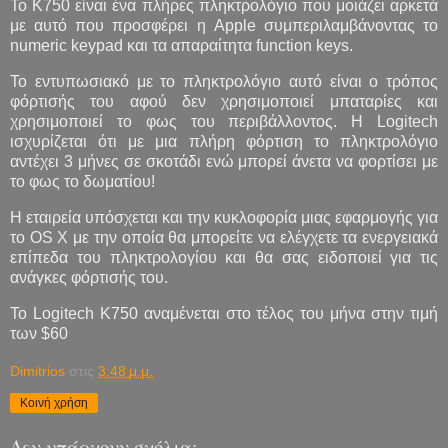
Το K750 είναι ένα πλήρες πληκτρολόγιο που μοιάζει αρκετά
με αυτό που προσφέρει η Apple συμπεριλαμβάνοντας το
numeric keypad και τα απαραίτητα function keys.
To εντυπωσιακό με το πληκτρολόγιο αυτό είναι ο τρόπος
φόρτισής του αφού δεν χρησιμοποιεί μπαταρίες και
χρησιμοποιεί το φως του περιβάλλοντος. Η Logitech
ισχυρίζεται ότι με μια πλήρη φόρτιση το πληκτρολόγιο
αντέχει 3 μήνες σε σκοτάδι ενώ μπορεί άνετα να φορτίσει με
το φως το δωματίου!
Η εταιρεία υπόσχεται και την κυκλοφορία μιας εφαρμογής για
το OS X με την οποία θα μπορείτε να ελέγχετε τα ενεργειακά
επίπεδα του πληκτρολογίου και θα σας ειδοποιεί για τις
ανάγκες φόρτισής του.
Το Logitech K750 αναμένεται στο τέλος του μήνα στην τιμή
των $60
Dimitrios
στις
3:48 μ.μ.
Κοινή χρήση
Δεν υπάρχουν σχόλια: