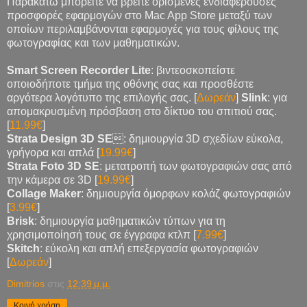
Παρακάτω μπορείτε να βρείτε oρισμένες ενδιαφέρουσες
προσφορές εφαρμογών στο Mac App Store μεταξύ των
οποίων περιλαμβάνονται εφαρμογές για τους φίλους της
φωτογραφίας και των μαθηματικών.
Smart Screen Recorder Lite
: βιντεοσκοπείστε
οποιοδήποτε τμήμα της οθόνης σας και προσθέστε
αργότερα λογότυπο της επιλογής σας. [
Δωρεάν
]
Slink
: για
απομακρυσμένη πρόσβαση στο δίκτυο του σπιτιού σας.
[
11.99€
]
Strata Design 3D SE
: δημιουργία 3D σχεδίων εύκολα,
γρήγορα και απλά [
19.99€
]
Strata Foto 3D SE
: μετατροπή των φωτογραφιών σας από
την κάμερα σε 3D [
19.99€
]
Collage Maker
: δημιουργία όμορφων κολάζ φωτογραφιών
[
3.99€
]
Brisk
: δημιουργία μαθηματικών τύπων για τη
χρησιμοποίησή τους σε έγγραφα κτλπ [
7.99€
]
Skitch
: εύκολη και απλή επεξεργασία φωτογραφιών
[
Δωρεάν
]
Dimitrios
στις
12:39 μ.μ.
Κοινή χρήση