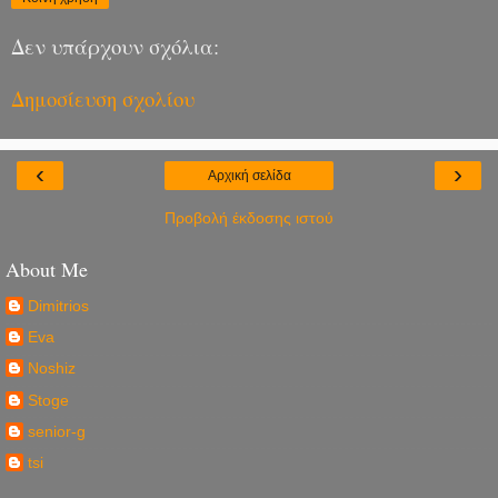
Δεν υπάρχουν σχόλια:
Δημοσίευση σχολίου
‹
›
Αρχική σελίδα
Προβολή έκδοσης ιστού
About Me
Dimitrios
Eva
Noshiz
Stoge
senior-g
tsi