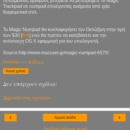
τυπωμένους αριθμούς μπορείτε να μετατρέψετε το Magic
Trackpad σε numpad επιλέγοντας ανάμεσα από τρία
διαφορετικά στιλ.
Το Magic Numpad θα κυκλοφορήσει τον Οκτώβρη στην τιμή
των $30 [
link
] ενώ θα πρέπει να κατεβάσετε και την
αντίστοιχη OS X εφαρμογή για τον υπολογιστή.
Source:http://www.macuser.gr/magic-numpad-6575/
Dimitrios
στις
6:20 μ.μ.
Κοινή χρήση
Δεν υπάρχουν σχόλια:
Δημοσίευση σχολίου
‹
›
Αρχική σελίδα
Προβολή έκδοσης ιστού