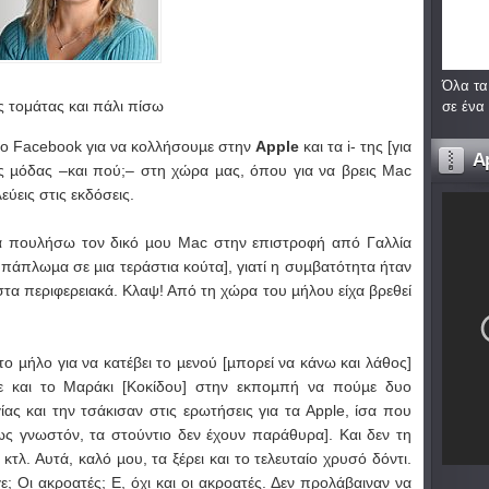
Όλα τα
 τομάτας και πάλι πίσω
σε ένα
το Facebook για να κολλήσουµε στην
Αpple
και τα i- της [για
A
της µόδας –και πού;– στη χώρα µας, όπου για να βρεις Mac
εύεις στις εκδόσεις.
 πουλήσω τον δικό µου Mac στην επιστροφή από Γαλλία
λό πάπλωµα σε µια τεράστια κούτα], γιατί η συµβατότητα ήταν
 στα περιφερειακά. Κλαψ! Από τη χώρα του µήλου είχα βρεθεί
το µήλο για να κατέβει το µενού [µπορεί να κάνω και λάθος]
ε και το Μαράκι [Κοκίδου] στην εκποµπή να πούµε δυο
ίας και την τσάκισαν στις ερωτήσεις για τα Αpple, ίσα που
ως γνωστόν, τα στούντιο δεν έχουν παράθυρα]. Και δεν τη
κτλ. Αυτά, καλό µου, τα ξέρει και το τελευταίο χρυσό δόντι.
; Οι ακροατές; Ε, όχι και οι ακροατές. Δεν προλάβαιναν να