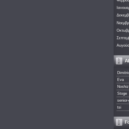
Φεβρου
Ιανουα
Δεκεμβ
Νοεμβρ
Οκτωβρ
Σεπτεμ
Αυγούσ
A
Dimitri
Eva
Noshiz
Stoge
senior-
tsi
F