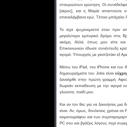
σταυρώσουν ερώτηση. Οι συνάδελφοι 
[αέρος], και η Μαρία απαντούσε σ
επαναλάµβανα εγώ. Tέτοιο µπάχαλο δε
Το είχα ψυχανεµιστεί όταν πριν α
µεγαλύτερο εµπορικό δρόµο στις Βρυ
ακόµη. Αλλά, όπως µου είπε κα
Επικοινωνιών έδωσε συνέντευξη κρα
αγορά. Υπουργός µε γκατζετάκι εξ Αµε
Μέσω του iPad, του iPhone και του i
δηµιουργήµατα του Jobs είναι
εύχρη
ξαναήρθε στην πρώτη γραµµή. Αφού 
δωρεάν εκπαίδευση µε την αγορά ε
γλώσσα, παιδί µου.
Και αν τον θες για να ξεκινήσεις µια 
είναι. Aν, όµως, δουλεύεις χρόνια σε
κειµενογράφου και των συµπαροµαρτού
PC σου και βγάζεις λόγους περί συγκ