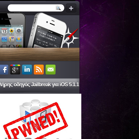
ήρης οδηγός Jailbreak για iOS 5.1.1