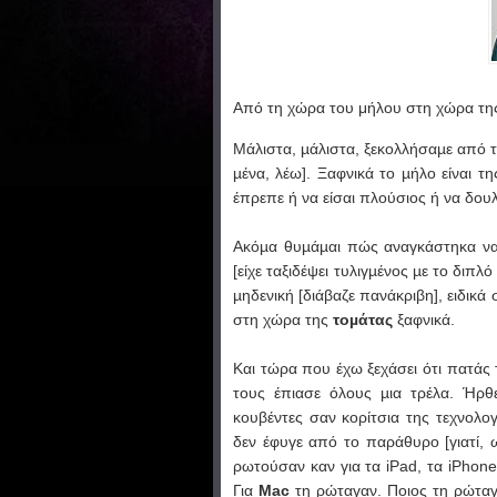
Από τη χώρα του μήλου στη χώρα της
Μάλιστα, µάλιστα, ξεκολλήσαµε από 
µένα, λέω]. Ξαφνικά το µήλο είναι 
έπρεπε ή να είσαι πλούσιος ή να δουλ
Ακόµα θυµάµαι πώς αναγκάστηκα να
[είχε ταξιδέψει τυλιγµένος µε το διπ
µηδενική [διάβαζε πανάκριβη], ειδικά
στη χώρα της
τοµάτας
ξαφνικά.
Και τώρα που έχω ξεχάσει ότι πατάς 
τους έπιασε όλους µια τρέλα. Ήρθ
κουβέντες σαν κορίτσια της τεχνολογ
δεν έφυγε από το παράθυρο [γιατί, 
ρωτούσαν καν για τα iPad, τα iPhone 
Για
Μac
τη ρώταγαν. Ποιος τη ρώταγε