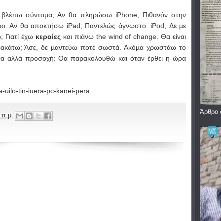
 βλέπω σύντοµα; Αν θα πληρώσω iPhone; Πιθανόν στην
ρο. Αν θα αποκτήσω iPad; Παντελώς άγνωστο. iPod; Δε µε
ω; Γιατί έχω
κεραίες
και πιάνω the wind of change. Θα είναι
παρακάτω; Άσε, δε µαντεύω ποτέ σωστά. Ακόµα χρωστάω το
να αλλά προσοχή: Θα παρακολουθώ και όταν έρθει η ώρα
a-uilo-tin-iuera-pc-kanei-pera
Άρθρο 
 π.μ.