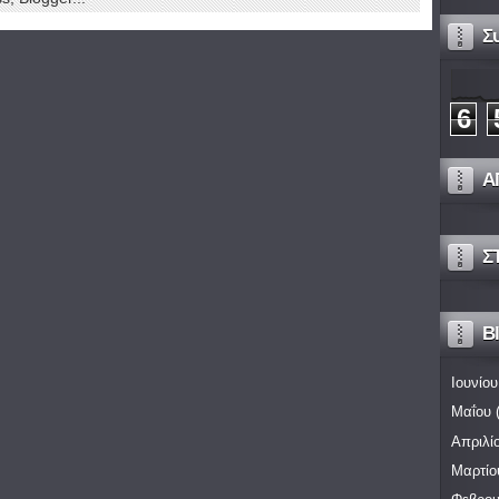
Σ
6
Α
Σ
Bl
Ιουνίου
Μαΐου
(
Απριλί
Μαρτίο