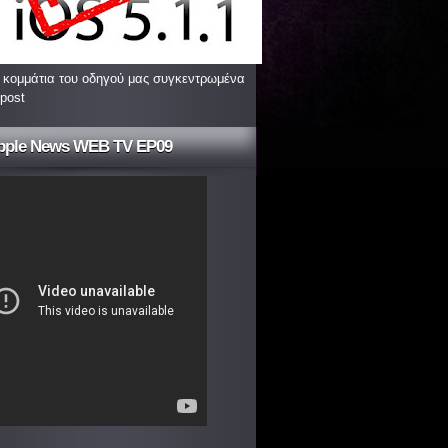
 κομμάτια του οδηγού μας συγκεντρωμένα
 post
pple News WEB TV EP09