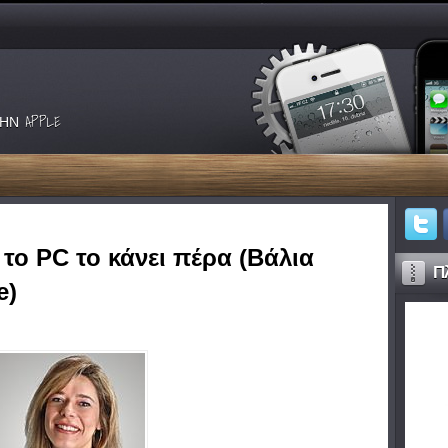
ΗΝ APPLE
το PC το κάνει πέρα (Βάλια
Πλ
e)