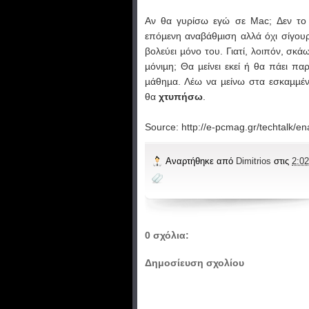
Αν θα γυρίσω εγώ σε Mac; Δεν το
επόµενη αναβάθµιση αλλά όχι σίγου
βολεύει µόνο του. Γιατί, λοιπόν, σκά
µόνιµη; Θα µείνει εκεί ή θα πάει 
µάθηµα. Λέω να µείνω στα εσκαµµέ
θα
χτυπήσω
.
Source: http://e-pcmag.gr/techtalk/en
Αναρτήθηκε από
Dimitrios
στις
2:02
0 σχόλια:
Δημοσίευση σχολίου