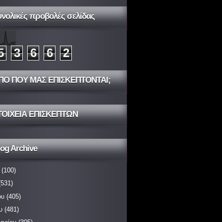
υνολικές προβολές σελίδας
5
3
6
6
2
ΠΟ ΠΟΥ ΜΑΣ ΕΠΙΣΚΕΠΤΟΝΤΑΙ;
ΤΟΙΧΕΙΑ ΕΠΙΣΚΕΠΤΩΝ
og Archive
(100)
531)
ου
(405)
υ
(481)