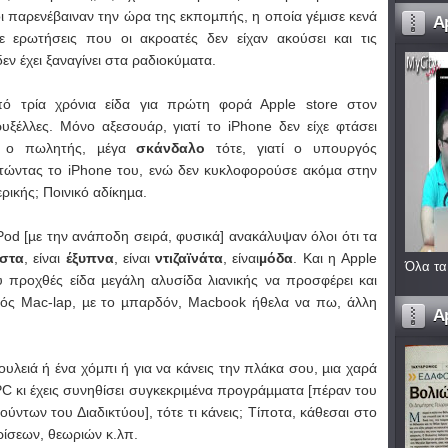
παρενέβαιναν την ώρα της εκποµπής, η οποία γέµισε κενά
A
ε ερωτήσεις που οι ακροατές δεν είχαν ακούσει και τις
ν έχει ξαναγίνει στα ραδιοκύµατα.
πό τρία χρόνια είδα για πρώτη φορά Αpple store στον
ξέλλες. Μόνο αξεσουάρ, γιατί το iPhone δεν είχε φτάσει
ι ο πωλητής, µέγα
σκάνδαλο
τότε, γιατί ο υπουργός
τώντας το iPhone του, ενώ δεν κυκλοφορούσε ακόµα στην
ρικής; Ποινικό αδίκηµα.
Pod [µε την ανάποδη σειρά, φυσικά] ανακάλυψαν όλοι ότι τα
στα
, είναι
έξυπνα
, είναι
ντιζαϊνάτα
, είναι
µόδα
. Και η Apple
Όλα τα
προχθές είδα µεγάλη αλυσίδα λιανικής να προσφέρει και
νός Μac-lap, µε το µπαρδόν, Μacbook ήθελα να πω, άλλη
A
δουλειά ή ένα χόµπι ή για να κάνεις την πλάκα σου, µια χαρά
 PC κι έχεις συνηθίσει συγκεκριµένα προγράµµατα [πέραν του
ντων του Διαδικτύου], τότε τι κάνεις; Τίποτα, κάθεσαι στο
ρίσεων, θεωριών κ.λπ.