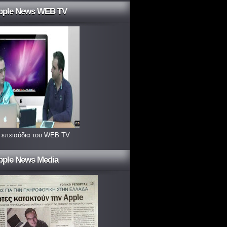
pple News WEB TV
 επεισόδια του WEB TV
pple News Media