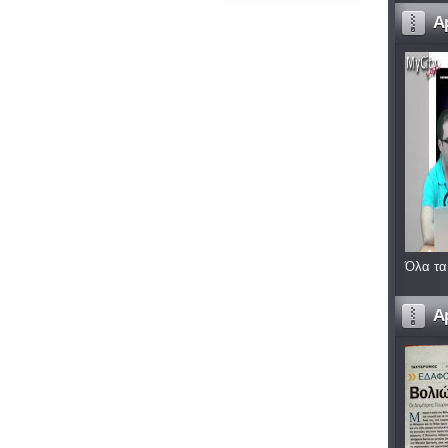
A
Όλα τα
A