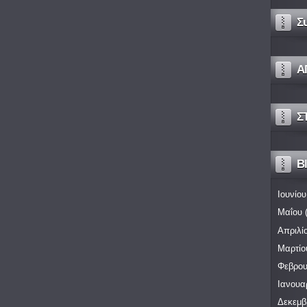
Σ
Α
Σ
Bl
Ιουνίου
Μαΐου
(
Απριλί
Μαρτίο
Φεβρου
Ιανουα
Δεκεμβ