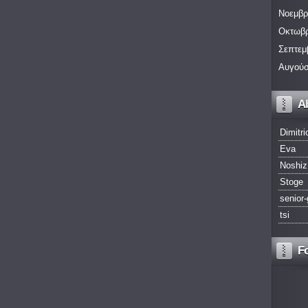
Νοεμβρ
Οκτωβρ
Σεπτεμ
Αυγούσ
A
Dimitri
Eva
Noshiz
Stoge
senior-
tsi
F