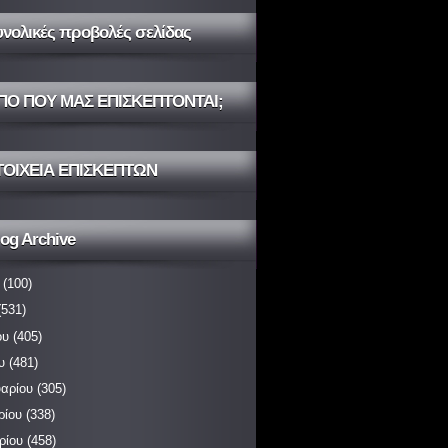
υνολικές προβολές σελίδας
ΠΟ ΠΟΥ ΜΑΣ ΕΠΙΣΚΕΠΤΟΝΤΑΙ;
ΤΟΙΧΕΙΑ ΕΠΙΣΚΕΠΤΩΝ
og Archive
(100)
531)
ου
(405)
υ
(481)
αρίου
(305)
ρίου
(338)
ρίου
(458)