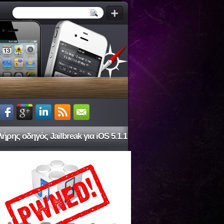
ήρης οδηγός Jailbreak για iOS 5.1.1