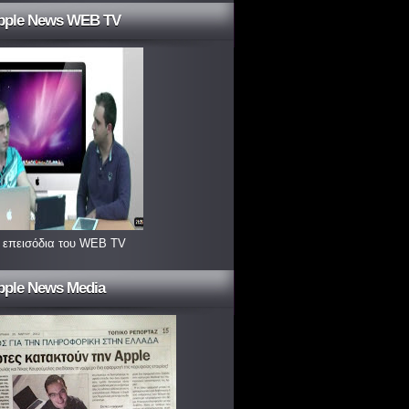
pple News WEB TV
 επεισόδια του WEB TV
pple News Media