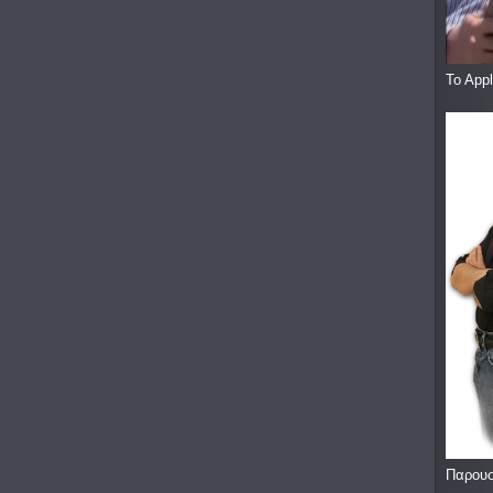
To App
Παρουσ