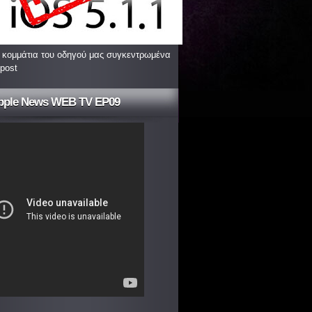
 κομμάτια του οδηγού μας συγκεντρωμένα
 post
pple News WEB TV EP09