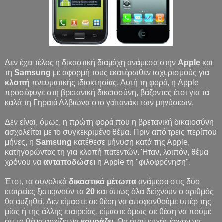
Δεν έχει τέλος η δικαστική διαμάχη ανάμεσα στην
Apple
και
τη
Samsung
με αφορμή τους εκατέρωθεν ισχυρισμούς για
κλοπή
πνευματικής ιδιοκτησίας. Αυτή τη φορά, η Apple
προσέφυγε στη βρετανική δικαιοσύνη, βάζοντας έτσι για τα
καλά τη Γηραιά Αλβιώνα στο γαϊτανάκι των μηνύσεων.
Δεν είναι, όμως, η πρώτη φορά που η βρετανική δικαιοσύνη
ασχολείται με το συγκεκριμένο θέμα. Πριν από τρεις περίπου
μήνες, η
Samsung
κατέθεσε μήνυση κατά της Apple,
κατηγορώντας τη για κλοπή πατεντών. Ήταν, λοιπόν, θέμα
χρόνου να
ανταποδώσει
η Apple τη "φιλοφρόνηση".
Έτσι, τα συνολικά
δικαστικά μέτωπα
ανάμεσα στις δύο
εταιρείες ξεπερνούν τα
20
και όπως όλα δείχνουν ο αριθμός
θα αυξηθεί. Δεν είμαστε σε θέση να αποφανθούμε υπέρ της
μίας ή της άλλης εταιρείας, είμαστε όμως σε θέση να πούμε
ότι το θέμα αρχίζει να
κουράζει
. Θα ήταν ευχής έργον να