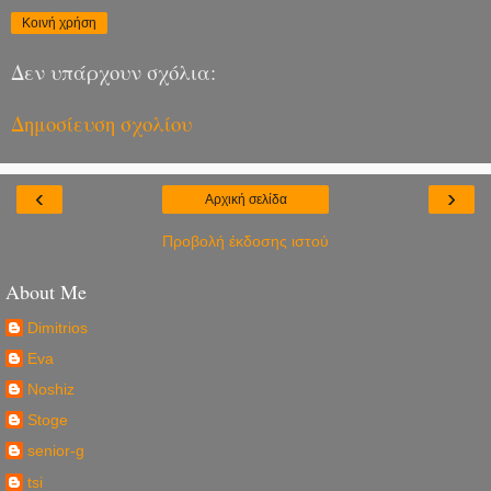
Κοινή χρήση
Δεν υπάρχουν σχόλια:
Δημοσίευση σχολίου
‹
›
Αρχική σελίδα
Προβολή έκδοσης ιστού
About Me
Dimitrios
Eva
Noshiz
Stoge
senior-g
tsi