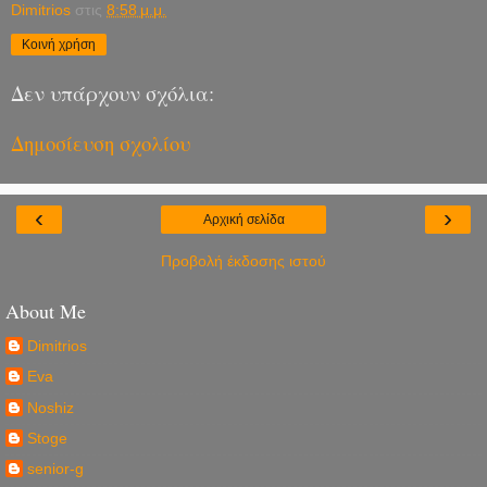
Dimitrios
στις
8:58 μ.μ.
Κοινή χρήση
Δεν υπάρχουν σχόλια:
Δημοσίευση σχολίου
‹
›
Αρχική σελίδα
Προβολή έκδοσης ιστού
About Me
Dimitrios
Eva
Noshiz
Stoge
senior-g