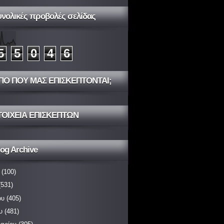
υνολικές προβολές σελίδας
5
5
0
4
6
ΠΟ ΠΟΥ ΜΑΣ ΕΠΙΣΚΕΠΤΟΝΤΑΙ;
ΤΟΙΧΕΙΑ ΕΠΙΣΚΕΠΤΩΝ
og Archive
(100)
531)
ου
(405)
υ
(481)