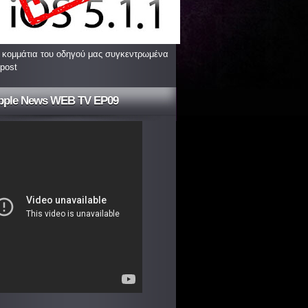
 κομμάτια του οδηγού μας συγκεντρωμένα
 post
pple News WEB TV EP09