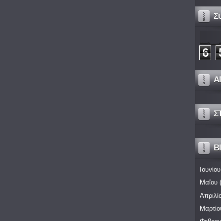
Σ
6
Α
Σ
Bl
Ιουνίου
Μαΐου
(
Απριλί
Μαρτίο