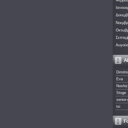
Φεβρου
Ιανουα
Δεκεμβ
Νοεμβρ
Οκτωβρ
Σεπτεμ
Αυγούσ
A
Dimitri
Eva
Noshiz
Stoge
senior-
tsi
F