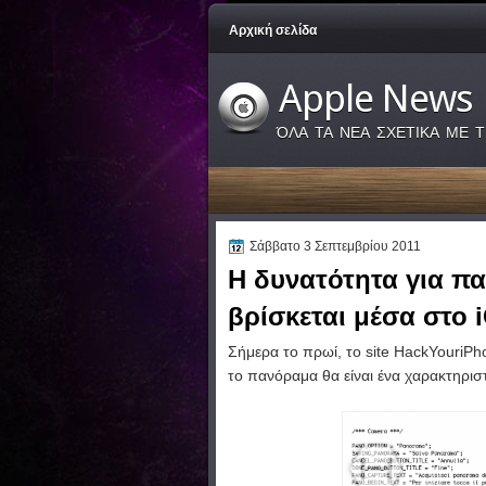
Αρχική σελίδα
Apple News
ΌΛΑ ΤΑ ΝΕΑ ΣΧΕΤΙΚΑ ΜΕ Τ
Σάββατο 3 Σεπτεμβρίου 2011
Η δυνατότητα για π
βρίσκεται μέσα στο 
Σήμερα το πρωί, το site HackYouriPh
το πανόραμα θα είναι ένα χαρακτηρισ