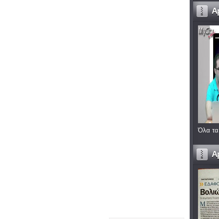
A
Όλα τα
A