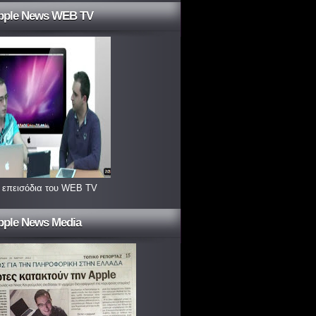
pple News WEB TV
 επεισόδια του WEB TV
pple News Media