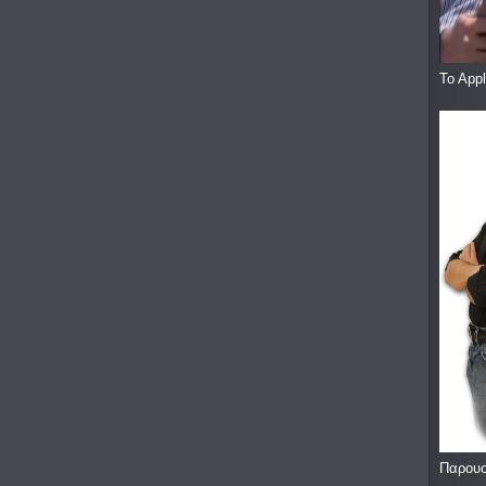
To App
Παρουσ