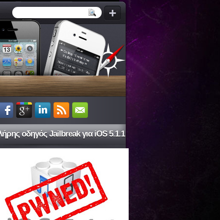
ήρης οδηγός Jailbreak για iOS 5.1.1