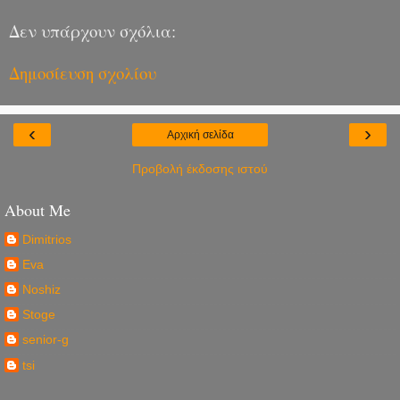
Δεν υπάρχουν σχόλια:
Δημοσίευση σχολίου
‹
›
Αρχική σελίδα
Προβολή έκδοσης ιστού
About Me
Dimitrios
Eva
Noshiz
Stoge
senior-g
tsi