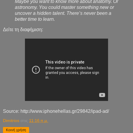
Maybe you want to know more about anatomy. Or
astronomy. You could master something new or
uncover a hidden talent. There’s never been a
better time to learn.
Δείτε τη διαφήμιση:
Source: http://www.iphonehellas.gr/29842/ipad-ad/
Dimitrios
στις
11:16 π.μ.
Κοινή χρήση