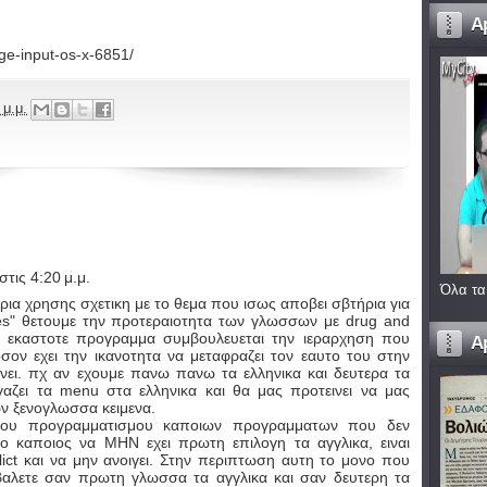
A
ge-input-os-x-6851/
 μ.μ.
τις 4:20 μ.μ.
Όλα τα
ρια χρησης σχετικη με το θεμα που ισως αποβει σβτήρια για
es" θετουμε την προτεραιοτητα των γλωσσων με drug and
ο εκαστοτε προγραμμα συμβουλευεται την ιεραρχηση που
A
σον εχει την ικανοτητα να μεταφραζει τον εαυτο του στην
νει. πχ αν εχουμε πανω πανω τα ελληνικα και δευτερα τα
αζει τα menu στα ελληνικα και θα μας προτεινει να μας
ων ξενογλωσσα κειμενα.
υ προγραμματισμου καποιων προγραμματων που δεν
 καποιος να ΜΗΝ εχει πρωτη επιλογη τα αγγλικα, ειναι
lict και να μην ανοιγει. Στην περιπτωση αυτη το μονο που
 βαλετε σαν πρωτη γλωσσα τα αγγλικα και σαν δευτερη τα