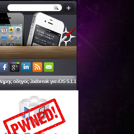
ήρης οδηγός Jailbreak για iOS 5.1.1