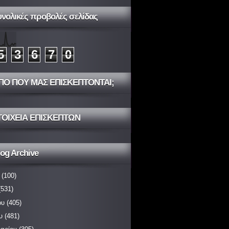
υνολικές προβολές σελίδας
5
3
6
7
0
ΠΟ ΠΟΥ ΜΑΣ ΕΠΙΣΚΕΠΤΟΝΤΑΙ;
ΤΟΙΧΕΙΑ ΕΠΙΣΚΕΠΤΩΝ
og Archive
(100)
531)
ου
(405)
υ
(481)