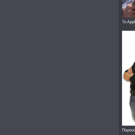
To App
Παρουσ