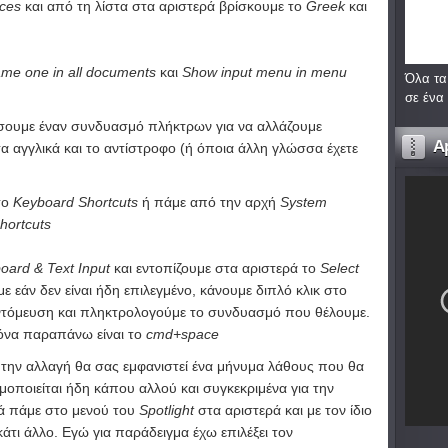
rces
και από τη λίστα στα αριστερά βρίσκουμε το
Greek
και
ame one in all documents
και
Show input menu in menu
Όλα τα
σε ένα
ουμε έναν συνδυασμό πλήκτρων για να αλλάζουμε
A
 αγγλικά και το αντίστροφο (ή όποια άλλη γλώσσα έχετε
το
Keyboard Shortcuts
ή πάμε από την αρχή
System
hortcuts
oard & Text Input
και εντοπίζουμε στα αριστερά το
Select
με εάν δεν είναι ήδη επιλεγμένο, κάνουμε διπλό κλικ στο
ντόμευση και πληκτρολογούμε το συνδυασμό που θέλουμε.
ικόνα παραπάνω είναι το
cmd+space
την αλλαγή θα σας εμφανιστεί ένα μήνυμα λάθους που θα
μοποιείται ήδη κάπου αλλού και συγκεκριμένα για την
ά πάμε στο μενού του
Spotlight
στα αριστερά και με τον ίδιο
τι άλλο. Εγώ για παράδειγμα έχω επιλέξει τον