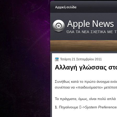
Αρχική σελίδα
Apple News
ΌΛΑ ΤΑ ΝΕΑ ΣΧΕΤΙΚΑ ΜΕ Τ
Τετάρτη 21 Σεπτεμβρίου 2011
Αλλαγή γλώσσας στ
Συνήθως κατά το πρώτο άνοιγμα ενός
συνέπεια να «παιδευόμαστε» μετέπειτ
Τα πράγματα, όμως, είναι πολύ απλά
1
. Πηγαίνουμε
->System Preference