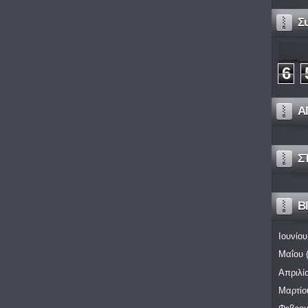
Σ
6
Α
Σ
Bl
Ιουνίου
Μαΐου
(
Απριλί
Μαρτίο