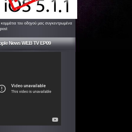
 κομμάτια του οδηγού μας συγκεντρωμένα
 post
pple News WEB TV EP09