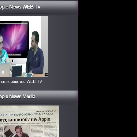
pple News WEB TV
 επεισόδια του WEB TV
pple News Media