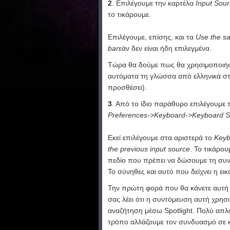
2
. Επιλέγουμε την καρτέλα
Input Sou
το τικάρουμε.
Επιλέγουμε, επίσης, και τα
Use the s
bar
εάν δεν είναι ήδη επιλεγμένα.
Τώρα θα δούμε πως θα χρησιμοποιήσ
αυτόματα τη γλώσσα από ελληνικά στα
προσθέσει).
3
. Από το ίδιο παράθυρο επιλέγουμε 
Preferences->Keyboard->Keyboard S
Εκεί επιλέγουμε στα αριστερά το
Keyb
the previous input source
. Το τικάρου
πεδίο που πρέπει να δώσουμε τη συ
Το σύνηθες και αυτό που δείχνει η ε
Την πρώτη φορά που θα κάνετε αυτή 
σας λέει ότι η συντόμευση αυτή χρησι
αναζήτηση μέσω Spotlight. Πολύ απλ
τρόπο αλλάζουμε τον συνδυασμό σε κά