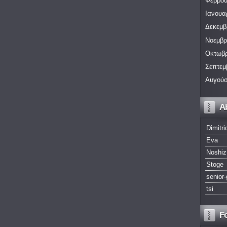
Φεβρου
Ιανουα
Δεκεμβ
Νοεμβρ
Οκτωβρ
Σεπτεμ
Αυγούσ
A
Dimitri
Eva
Noshiz
Stoge
senior-
tsi
F