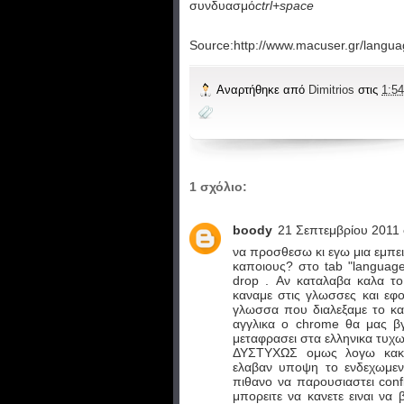
συνδυασμό
ctrl+space
Source:http://www.macuser.gr/langua
Αναρτήθηκε από
Dimitrios
στις
1:54
1 σχόλιο:
boody
21 Σεπτεμβρίου 2011 σ
να προσθεσω κι εγω μια εμπει
καποιους? στο tab "languag
drop . Αν καταλαβα καλα τ
καναμε στις γλωσσες και εφο
γλωσσα που διαλεξαμε το κα
αγγλικα o chrome θα μας βγ
μεταφρασει στα ελληνικα τυχ
ΔΥΣΤΥΧΩΣ ομως λογω κακο
ελαβαν υποψη το ενδεχωμενο
πιθανο να παρουσιαστει conf
μπορειτε να κανετε ειναι να