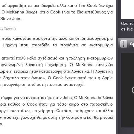
 αδιαμφισβήτητα μια ιδιοφυΐα αλλά και ο Tim Cook δεν έχει
. Ο McKenna θεωρεί ότι ο Cook είναι το ίδιο υπεύθυνος για
 Steve Jobs.
Όλα τα
as Steve is
σε ένα
τα πολύ καινοτόμα προϊόντα της αλλά και ότι δημιούργησε μια
A
ή μηχανή που παρέδιδε τα προϊόντα σε εκατομμύρια
 απαιτεί πολύ καλό σχεδιασμό και η πώληση εκατομμυρίων
ργανωμένη λογιστική επιχείρηση. Ο McKenna συνεχίζει
Apple η εταιρεία ήταν καταστροφή στα λογιστικά. Η λογιστική
ο δάχτυλο στον άνεμο». Ο Cook έχτισε αυτό που η Apple
ερη αναγνώριση από αυτή που του αντιστοιχεί.
 στόμφο για να αντικαταστήσει τον Jobs; O McKenna δηλώνει
ουριά καθώς ο Cook ήταν για τόσο καιρό στο παρασκήνιο
ουργεί σωστά ως επιχείρηση. Ωστόσο, υπάρχουν και άλλοι
e- που έχει γαλουχηθεί με αυτή την νοοτροπία και θα μπορεί
ι.