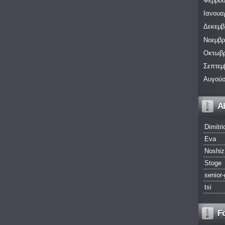
Φεβρου
Ιανουα
Δεκεμβ
Νοεμβρ
Οκτωβρ
Σεπτεμ
Αυγούσ
A
Dimitri
Eva
Noshiz
Stoge
senior-
tsi
F