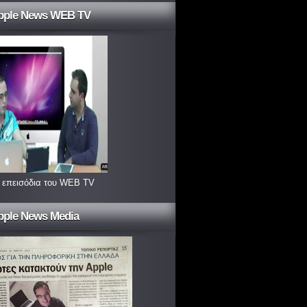
pple News WEB TV
 επεισόδια του WEB TV
pple News Media