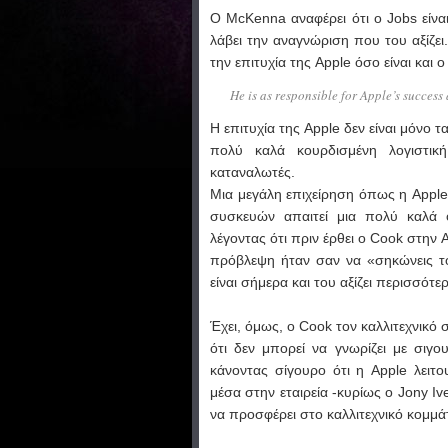
Ο McKenna αναφέρει ότι ο Jobs είναι
λάβει την αναγνώριση που του αξίζει
την επιτυχία της Apple όσο είναι και ο
He is as responsible for Apple’s success 
Η επιτυχία της Apple δεν είναι μόνο 
πολύ καλά κουρδισμένη λογιστικ
καταναλωτές.
Μια μεγάλη επιχείρηση όπως η Apple
συσκευών απαιτεί μια πολύ καλά ο
λέγοντας ότι πριν έρθει ο Cook στην 
πρόβλεψη ήταν σαν να «σηκώνεις τ
είναι σήμερα και του αξίζει περισσότ
Έχει, όμως, ο Cook τον καλλιτεχνικό
ότι δεν μπορεί να γνωρίζει με σιγ
κάνοντας σίγουρο ότι η Apple λειτ
μέσα στην εταιρεία -κυρίως ο Jony Iv
να προσφέρει στο καλλιτεχνικό κομμάτ