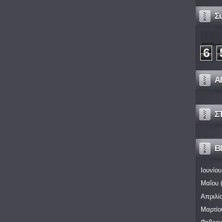
Σ
6
Α
Σ
Bl
Ιουνίου
Μαΐου
(
Απριλί
Μαρτίο