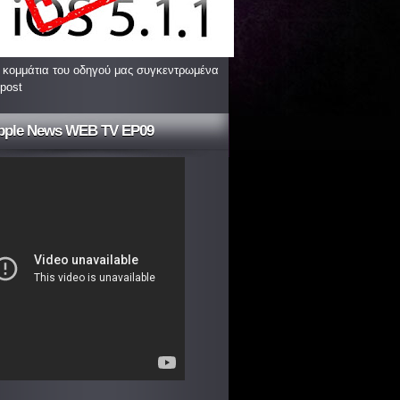
 κομμάτια του οδηγού μας συγκεντρωμένα
 post
pple News WEB TV EP09