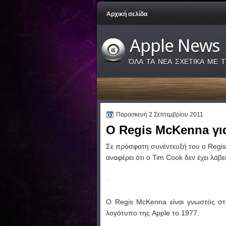
Αρχική σελίδα
Apple News
ΌΛΑ ΤΑ ΝΕΑ ΣΧΕΤΙΚΑ ΜΕ Τ
Παρασκευή 2 Σεπτεμβρίου 2011
Ο Regis McKenna για
Σε πρόσφατη συνέντευξή του ο Regis
αναφέρει ότι ο Tim Cook δεν έχει λάβ
Ο Regis McKenna είναι γνωστός στη 
λογότυπο της Apple το 1977.