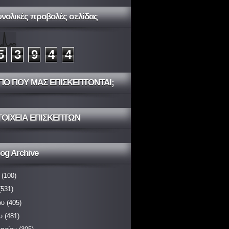
υνολικές προβολές σελίδας
5
3
9
4
4
ΠΟ ΠΟΥ ΜΑΣ ΕΠΙΣΚΕΠΤΟΝΤΑΙ;
ΤΟΙΧΕΙΑ ΕΠΙΣΚΕΠΤΩΝ
og Archive
(100)
531)
ου
(405)
υ
(481)