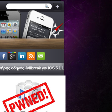
ήρης οδηγός Jailbreak για iOS 5.1.1