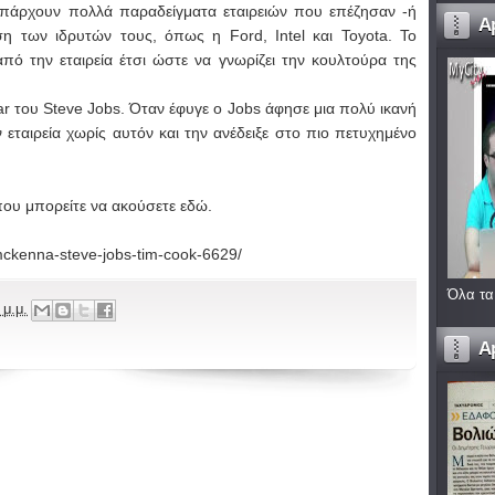
υπάρχουν πολλά παραδείγματα εταιρειών που επέζησαν -ή
A
η των ιδρυτών τους, όπως η Ford, Intel και Toyota. Το
πό την εταιρεία έτσι ώστε να γνωρίζει την κουλτούρα της
xar του Steve Jobs. Όταν έφυγε ο Jobs άφησε μια πολύ ικανή
εταιρεία χωρίς αυτόν και την ανέδειξε στο πιο πετυχημένο
που μπορείτε να ακούσετε
εδώ
.
mckenna-steve-jobs-tim-cook-6629/
Όλα τα
 μ.μ.
A