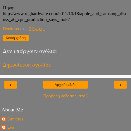
Πηγή:
http://www.reghardware.com/2011/10/18/apple_and_samsung_disc
uss_a6_cpu_production_says_mole/
Dimitrios
στις
2:24 μ.μ.
Κοινή χρήση
Δεν υπάρχουν σχόλια:
Δημοσίευση σχολίου
‹
›
Αρχική σελίδα
Προβολή έκδοσης ιστού
About Me
Dimitrios
Eva