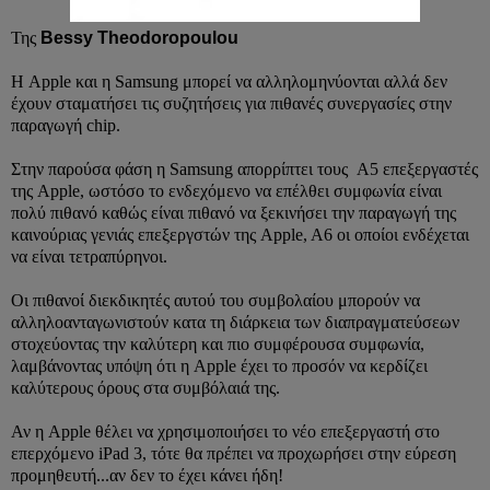
Της
Bessy Τheodoropoulou
Η Apple και η Samsung μπορεί να αλληλομηνύονται αλλά δεν
έχουν σταματήσει τις συζητήσεις για πιθανές συνεργασίες στην
παραγωγή chip.
Στην παρούσα φάση η Samsung απορρίπτει τους A5 επεξεργαστές
της Apple, ωστόσο το ενδεχόμενο να επέλθει συμφωνία είναι
πολύ πιθανό καθώς είναι πιθανό να ξεκινήσει την παραγωγή της
καινούριας γενιάς επεξεργστών της Apple, A6 οι οποίοι ενδέχεται
να είναι τετραπύρηνοι.
Οι πιθανοί διεκδικητές αυτού του συμβολαίου μπορούν να
αλληλοανταγωνιστούν κατα τη διάρκεια των διαπραγματεύσεων
στοχεύοντας την καλύτερη και πιο συμφέρουσα συμφωνία,
λαμβάνοντας υπόψη ότι η Apple έχει το προσόν να κερδίζει
καλύτερους όρους στα συμβόλαιά της.
Αν η Apple θέλει να χρησιμοποιήσει το νέο επεξεργαστή στο
επερχόμενο iPad 3, τότε θα πρέπει να προχωρήσει στην εύρεση
προμηθευτή...αν δεν το έχει κάνει ήδη!