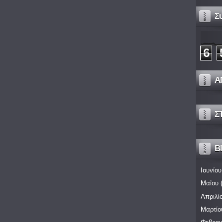
Σ
6
Α
Σ
Bl
Ιουνίου
Μαΐου
(
Απριλί
Μαρτίο