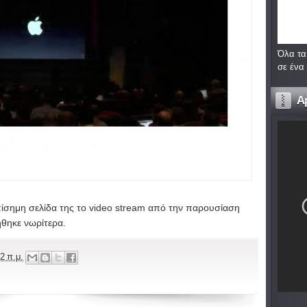
Όλα τα
σε ένα
A
πίσημη σελίδα της το
video stream
από την παρουσίαση
ήθηκε νωρίτερα.
2 π.μ.