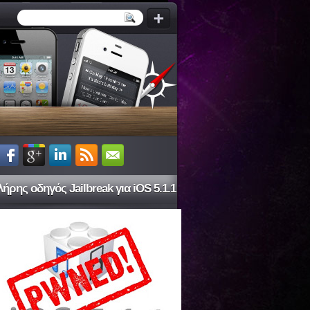
ήρης οδηγός Jailbreak για iOS 5.1.1