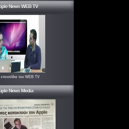
pple News WEB TV
 επεισόδια του WEB TV
pple News Media