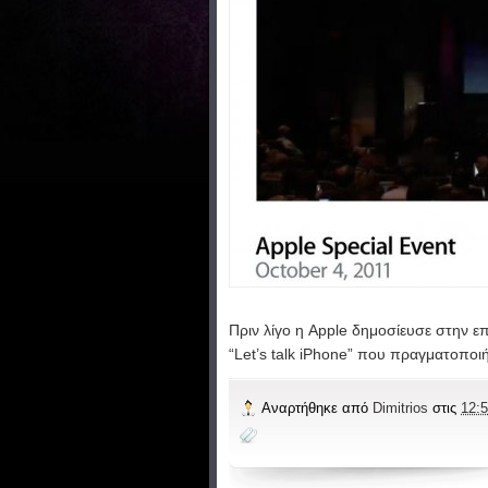
Πριν λίγο η Apple δημοσίευσε στην ε
“Let’s talk iPhone” που πραγματοποι
Αναρτήθηκε από
Dimitrios
στις
12:5