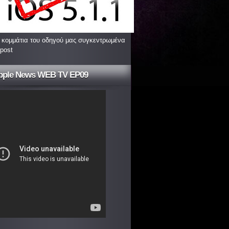
 κομμάτια του οδηγού μας συγκεντρωμένα
 post
pple News WEB TV EP09