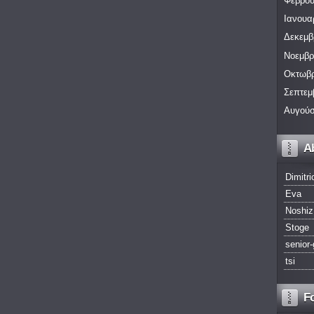
Φεβρου
Ιανουα
Δεκεμβ
Νοεμβρ
Οκτωβρ
Σεπτεμ
Αυγούσ
A
Dimitri
Eva
Noshiz
Stoge
senior-
tsi
F