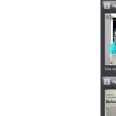
A
Όλα τα
A