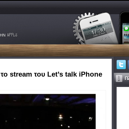
ΗΝ APPLE
ο stream του Let’s talk iPhone
Πλ