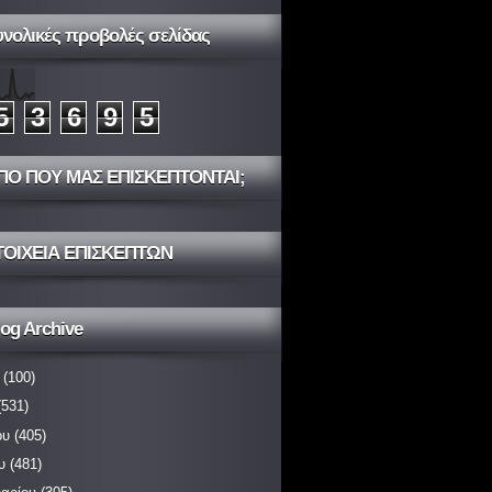
υνολικές προβολές σελίδας
5
3
6
9
5
ΠΟ ΠΟΥ ΜΑΣ ΕΠΙΣΚΕΠΤΟΝΤΑΙ;
ΤΟΙΧΕΙΑ ΕΠΙΣΚΕΠΤΩΝ
og Archive
(100)
531)
ου
(405)
υ
(481)