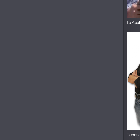
To App
Παρουσ