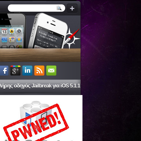
ήρης οδηγός Jailbreak για iOS 5.1.1