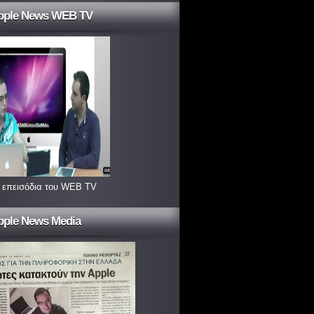
pple News WEB TV
 επεισόδια του WEB TV
pple News Media