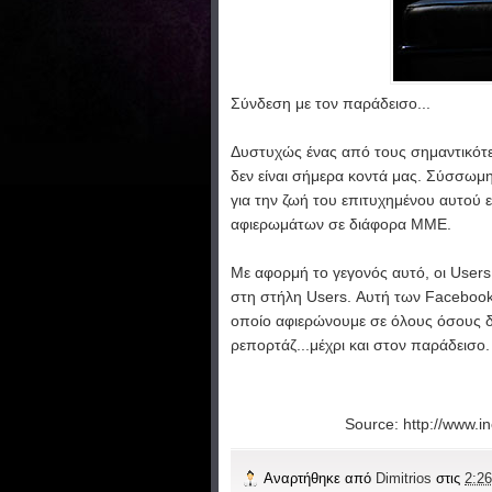
Σύνδεση με τον παράδεισο...
Δυστυχώς ένας από τους σημαντικότε
δεν είναι σήμερα κοντά μας. Σύσσωμη
για την ζωή του επιτυχημένου αυτού 
αφιερωμάτων σε διάφορα ΜΜΕ.
Με αφορμή το γεγονός αυτό, οι Users
στη στήλη Users. Αυτή των Facebook pr
οποίο αφιερώνουμε σε όλους όσους δε
ρεπορτάζ...μέχρι και στον παράδεισο.
Source: http://www.i
Αναρτήθηκε από
Dimitrios
στις
2:26