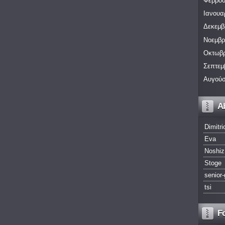
Φεβρου
Ιανουα
Δεκεμβ
Νοεμβρ
Οκτωβρ
Σεπτεμ
Αυγούσ
A
Dimitri
Eva
Noshiz
Stoge
senior-
tsi
F