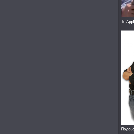
To App
Παρουσ