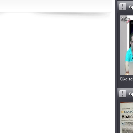
A
Όλα τα
A