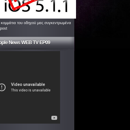
 κομμάτια του οδηγού μας συγκεντρωμένα
 post
pple News WEB TV EP09