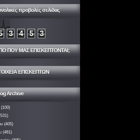
υνολικές προβολές σελίδας
5
3
4
5
3
ΠΟ ΠΟΥ ΜΑΣ ΕΠΙΣΚΕΠΤΟΝΤΑΙ;
ΤΟΙΧΕΙΑ ΕΠΙΣΚΕΠΤΩΝ
og Archive
(100)
531)
ου
(405)
υ
(481)