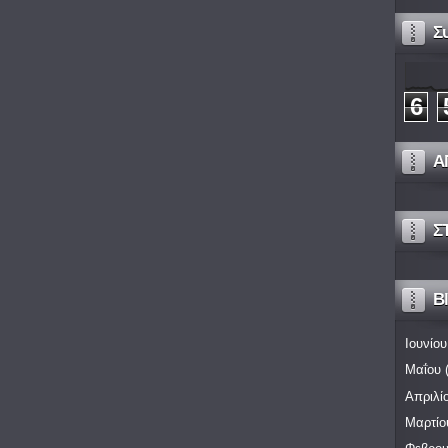
Σ
6
Α
Σ
Bl
Ιουνίου
Μαΐου
(
Απριλί
Μαρτίο