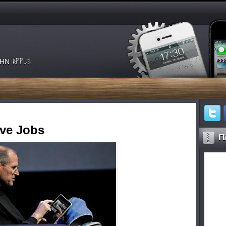
ΗΝ APPLE
eve Jobs
Πλ