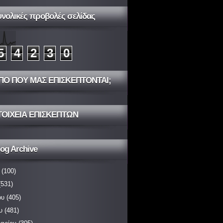
υνολικές προβολές σελίδας
5
4
2
3
0
ΠΟ ΠΟΥ ΜΑΣ ΕΠΙΣΚΕΠΤΟΝΤΑΙ;
ΤΟΙΧΕΙΑ ΕΠΙΣΚΕΠΤΩΝ
og Archive
(100)
531)
ου
(405)
υ
(481)