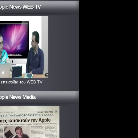
pple News WEB TV
 επεισόδια του WEB TV
pple News Media