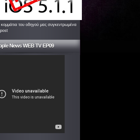
 κομμάτια του οδηγού μας συγκεντρωμένα
 post
pple News WEB TV EP09