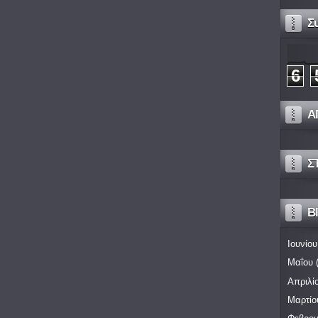
Σ
6
Α
Σ
Bl
Ιουνίου
Μαΐου
(
Απριλί
Μαρτίο