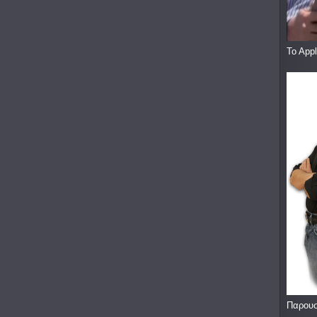
To App
Παρουσ