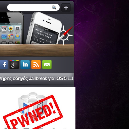
ήρης οδηγός Jailbreak για iOS 5.1.1