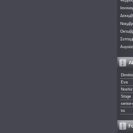
Φεβρου
Ιανουα
Δεκεμβ
Νοεμβρ
Οκτωβρ
Σεπτεμ
Αυγούσ
A
Dimitri
Eva
Noshiz
Stoge
senior-
tsi
F