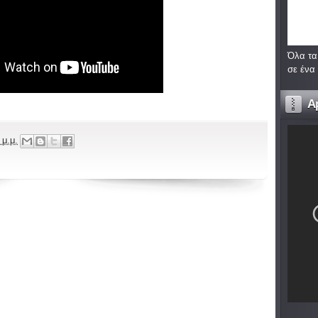
Όλα τα
σε ένα
A
 μ.μ.