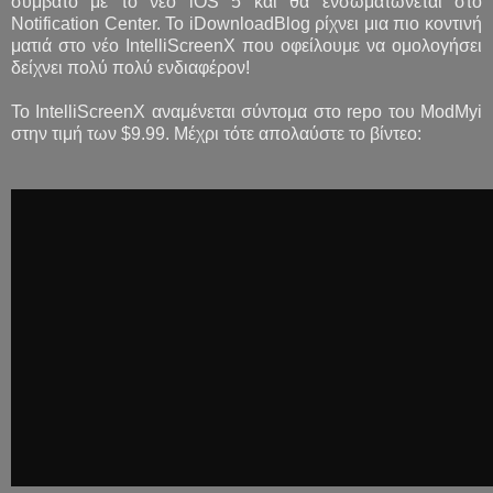
συμβατό με το νέο iOS 5 και θα ενσωματώνεται στο
Notification Center. To iDownloadBlog ρίχνει μια πιο κοντινή
ματιά στο νέο IntelliScreenX που οφείλουμε να ομολογήσει
δείχνει πολύ πολύ ενδιαφέρον!
Το IntelliScreenX αναμένεται σύντομα στο repo του ModMyi
στην τιμή των $9.99. Μέχρι τότε απολαύστε το βίντεο: