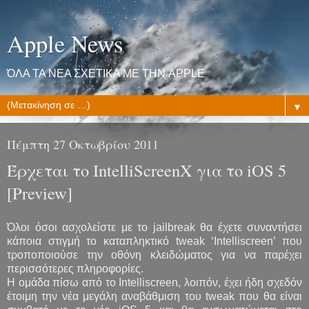
Apple News
ΌΛΑ ΤΑ ΝΕΑ ΣΧΕΤΙΚΑ ΜΕ ΤΗΝ APPLE
▼
Πέμπτη 27 Οκτωβρίου 2011
Έρχεται το IntelliScreenX για το iOS 5
[Preview]
Όλοι όσοι ασχολείστε με το jailbreak θα έχετε συναντήσει
κάποια στιγμή το καταπληκτικό tweak ‘Intelliscreen’ που
τροποποιούσε την οθόνη κλειδώματος για να παρέχει
περισσότερες πληροφορίες.
Η ομάδα πίσω από το Intelliscreen, λοιπόν, έχει ήδη σχεδόν
έτοιμη την νέα μεγάλη αναβάθμιση του tweak που θα είναι