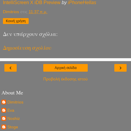
IntelliScreen X iDB Preview
by
iPhoneHellas
Dimitrios
στις
11:37 π.μ.
Κοινή χρήση
Δεν υπάρχουν σχόλια:
Δημοσίευση σχολίου
‹
›
Αρχική σελίδα
Προβολή έκδοσης ιστού
About Me
Dimitrios
Eva
Noshiz
Stoge