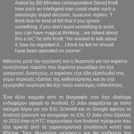
Asked by [60 Minutes correspondent Steve] Kroft
how such an intelligent man could make such a
seemingly stupid decision, Isaacson replies, “I
think that he kind of felt that if you ignore
something, if you don’t want something to exist,
you can have magical thinking…we talked about
this a lot,” he tells Kroft. “He wanted to talk about
it, how he regretted it….I think he felt he should
have been operated on sooner.”
Μάλιστα, μετά την εγχείρισή του η θεραπεία για τον καρκίνο
συνεχίστηκε παρόλο που δημόσια γνωρίζαμε ότι είχε
γιατρευτεί. Δυστυχώς, ο καρκίνος είχε ήδη εξαπλωθεί στις
γύρω περιοχές εξαιτίας της καθυστέρησης και αν είχε
εγχειρηθεί νωρίτερα θα είχε πολύ καλύτερες πιθανότητες.
Ένα άλλο κομμάτι από τη βιογραφία που έχει ιδιαίτερο
ενδιαφέρον αφορά το Android. O Jobs εκφράζεται με πολύ
σκληρά λόγια για τον Eric Schmidt και τη Google αφότου το
Android ξεκίνησε να αντιγράφει το iOS. O Jobs ήταν έξαλλος
το 2010 όταν η HTC παρουσίασε ένα Android τηλέφωνο που
είχε αρκετά από τα χαρακτηριστικά (multitouch κτλπ) του
iPhone. Τους θεωρούσε «
κλέφτες
» και θα τραβούσε την