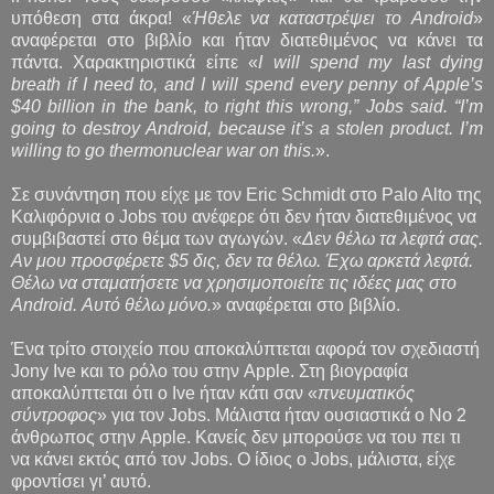
υπόθεση στα άκρα! «
Ήθελε να καταστρέψει το Android
»
αναφέρεται στο βιβλίο και ήταν διατεθιμένος να κάνει τα
πάντα. Χαρακτηριστικά είπε «
I will spend my last dying
breath if I need to, and I will spend every penny of Apple’s
$40 billion in the bank, to right this wrong,” Jobs said. “I’m
going to destroy Android, because it’s a stolen product. I’m
willing to go thermonuclear war on this.
».
Σε συνάντηση που είχε με τον Eric Schmidt στο Palo Alto της
Καλιφόρνια ο Jobs του ανέφερε ότι δεν ήταν διατεθιμένος να
συμβιβαστεί στο θέμα των αγωγών. «
Δεν θέλω τα λεφτά σας.
Αν μου προσφέρετε $5 δις, δεν τα θέλω. Έχω αρκετά λεφτά.
Θέλω να σταματήσετε να χρησιμοποιείτε τις ιδέες μας στο
Android. Αυτό θέλω μόνο.
» αναφέρεται στο βιβλίο.
Ένα τρίτο στοιχείο που αποκαλύπτεται αφορά τον σχεδιαστή
Jony Ive και το ρόλο του στην Apple. Στη βιογραφία
αποκαλύπτεται ότι ο Ive ήταν κάτι σαν «
πνευματικός
σύντροφος
» για τον Jobs. Μάλιστα ήταν ουσιαστικά ο Νο 2
άνθρωπος στην Apple. Κανείς δεν μπορούσε να του πει τι
να κάνει εκτός από τον Jobs. Ο ίδιος ο Jobs, μάλιστα, είχε
φροντίσει γι’ αυτό.