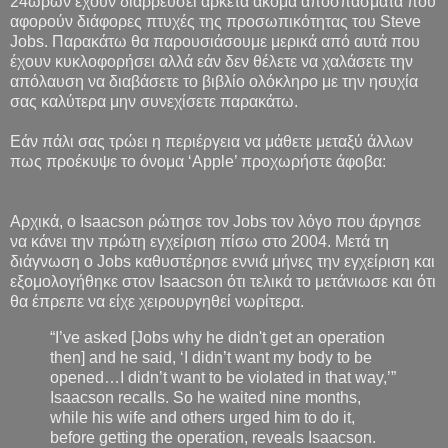
24ώρων έχουν διαρρεύσει αρκετά ακόμα αποσπάσματα που
αφορούν διάφορες πτυχές της προσωπικότητας του Steve
Jobs. Παρακάτω θα παρουσιάσουμε μερικά από αυτά που
έχουν κυκλοφορήσει αλλά εάν δεν θέλετε να χαλάσετε την
απόλαυση να διαβάσετε το βιβλίο ολόκληρο με την ησυχία
σας καλύτερα μην συνεχίσετε παρακάτω.
Εάν πάλι σας τρώει η περιέργεια να μάθετε μεταξύ άλλων
πως προέκυψε το όνομα ‘Apple’ προχωρήστε άφοβα:
Αρχικά, ο Isaacson ρώτησε τον Jobs τον λόγο που άργησε
να κάνει την πρώτη εγχείριση πίσω στο 2004. Μετά τη
διάγνωση ο Jobs καθυστέρησε εννιά μήνες την εγχείριση και
εξομολογήθηκε στον Isaacson ότι τελικά το μετάνιωσε και ότι
θα έπρεπε να είχε χειρουργηθεί νωρίτερα.
“I’ve asked [Jobs why he didn't get an operation
then] and he said, ‘I didn’t want my body to be
opened…I didn’t want to be violated in that way,’”
Isaacson recalls. So he waited nine months,
while his wife and others urged him to do it,
before getting the operation, reveals Isaacson.