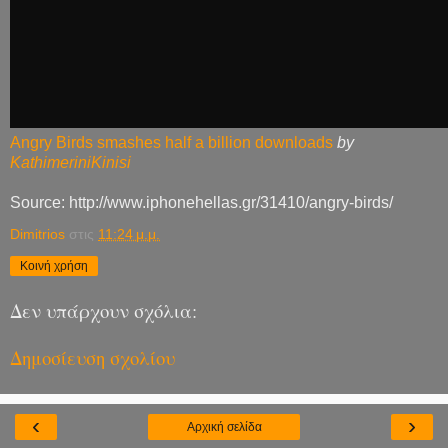
Angry Birds smashes half a billion downloads
by
KathimeriniKinisi
Source: http://www.iphonehellas.gr/31410/angry-birds/
Dimitrios
στις
11:24 μ.μ.
Κοινή χρήση
Δεν υπάρχουν σχόλια:
Δημοσίευση σχολίου
‹
›
Αρχική σελίδα