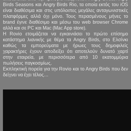
Birds Seasons και Angry Birds Rio, τα οποία εκτός του iOS
είναι διαθέσιμα και στις υπόλοιπες μεγάλες ανταγωνιστικές
πλατφόρμες αλλά όχι μόνο. Τους περασμένους μήνες το
brand έγινε διαθέσιμο και μέσω του web browser Chrome
αλλά και σε PC και Mac (Mac App store).
Η Rovio ετοιμάζεται να εγκαινιάσει το πρώτο επίσημο
κατάστημα λιανικής με θέμα τα Angry Birds, στο Ελσίνκι
καθώς τα εμπορεύματα με ήρωες τους δημοφιλείς
χαρακτήρες έχουν αποδείξει ότι αποτελούν δυνατό χαρτί
στην εταιρεία, με περισσότερα από 10 εκατομμύρια
πωλήσεις παγκοσμίως.
Εκπληκτική πορεία για την Rovio και το Angry Birds που δεν
δείχνει να έχει τέλος…