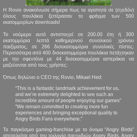
Η Rovio ανακοίνωσε σήμερα πως τα αγαπητά σε (σχεδόν)
όλους πουλάκια ξεπέρασαν το φράγμα των 500
εκατομμυρίων downloads!
Το νούμερο αυτό αντιστοιχεί σε 200.00 έτη ή 300
εκατομμύρια λεπτά καθημερινού συνολικού χρόνου
παιξίματος, σε 266 δισεκατομμύρια συνολικές πίστες.
Περισσότερα από 400 δισεκατομμύρια πουλάκια πετάχτηκαν
με την σφεντόνα με 44 δισεκατομμύρια αστεράκια να
μαζεύονται από τους χρήστες:
Όπως δηλώνει ο CEO της Rovio, Mikael Hed:
“This is a fantastic landmark achievement for us,
and we’re extremely delighted to see such an
incredible amount of people enjoying our games”
“We remain committed to creating more fun
experiences and bringing exceptional quality to
Angry Birds Fans everywhere.”
Το παγκόσμιο gaming-franchise με το όνομα “Angry Birds”
αποτελείται από την τριλογία παιχνιδιών Angry Birds, Angry