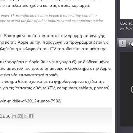
le τα τελευταία χρόνια και στις οποίες κυριαρχεί.
ly other TV manufacturers have begun a scrambling search to
hope to avoid the fate of other industries and manufacturers who
Όλα τα
σε ένα
η Sharp φαίνεται ότι τροποποιεί την γραμμή παραγωγής
τήσεις της Apple με την παραγωγή να προγραμματίζεται για
A
ληθεύει η κυκλοφορία του iTV τοποθετείται στα μέσα της
υκλοφορήσει η Apple θα είναι σίγουρα έξι με δώδεκα μήνες
ας με αυτόν τον τρόπο σημαντικό πλεονέκτημα στην Apple
ια ένα νέο επαναστατικό προϊόν.
 επίσημα θέση σχετικά με τα φημολογούμενα σχέδια της
για τις ‘τέσσερις οθόνες’ (TV, computers, tablets, phones).
tv-in-middle-of-2012-rumor-7932/
1 π.μ.