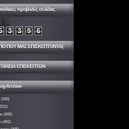
υνολικές προβολές σελίδας
5
3
3
9
6
ΠΟ ΠΟΥ ΜΑΣ ΕΠΙΣΚΕΠΤΟΝΤΑΙ;
ΤΟΙΧΕΙΑ ΕΠΙΣΚΕΠΤΩΝ
og Archive
(100)
531)
ου
(405)
υ
(481)