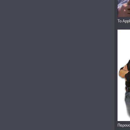
To App
Παρουσ