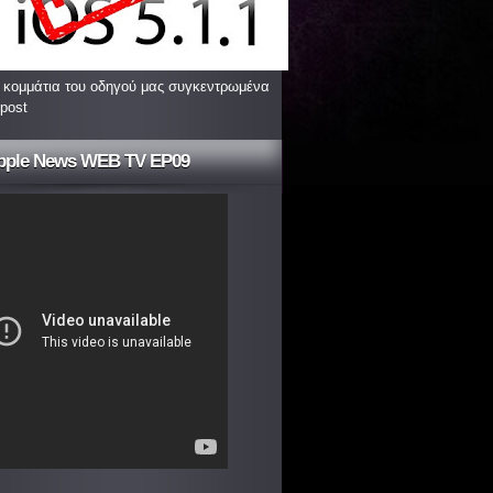
 κομμάτια του οδηγού μας συγκεντρωμένα
 post
pple News WEB TV EP09