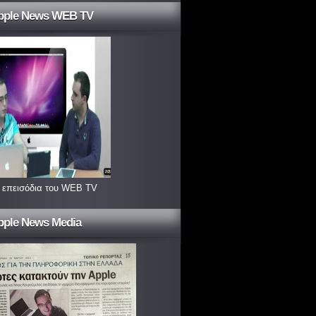
pple News WEB TV
 επεισόδια του WEB TV
pple News Media