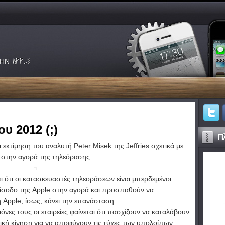
ΗΝ APPLE
υ 2012 (;)
Πλ
εκτίμηση του αναλυτή Peter Misek της Jeffries σχετικά με
 στην αγορά της τηλεόρασης.
ι ότι οι κατασκευαστές τηλεοράσεων είναι μπερδεμένοι
είσοδο της Apple στην αγορά και προσπαθούν να
 Apple, ίσως, κάνει την επανάσταση.
όνες τους οι εταιρείες φαίνεται ότι πασχίζουν να καταλάβουν
τική κίνηση για να αποφύγουν τις τύχες των υπολοίπων