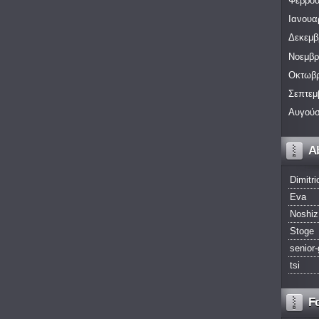
Φεβρου
Ιανουα
Δεκεμβ
Νοεμβρ
Οκτωβρ
Σεπτεμ
Αυγούσ
A
Dimitri
Eva
Noshiz
Stoge
senior-
tsi
F