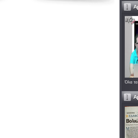
A
Όλα τα
A