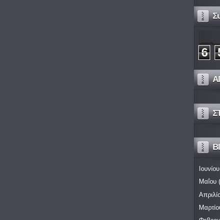
Σ
6
Α
Σ
Bl
Ιουνίου
Μαΐου
(
Απριλί
Μαρτίο