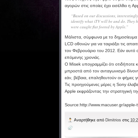
αγορών στις οποίες έχει εισέλθει η App
“Based on our discussions, interesting
identify what iTV will be and do. They 
were caught flat footed by Apple.”
Μάλιστα, σύμφωνα με το δημοσίευμα 
LCD οθονών για να ταιριάξει τις απαι
τον Φεβρουάριο του 2012. Εάν αυτό α
επόμενης χρονιάς.
Ο Misek υπογραμμίζει ότι οτιδήποτε κ
μπροστά από τον ανταγωνισμό δίνοντ
εάν, βέβαια, επαληθευτούν οι φήμες γ
Τις προηγούμενες μέρες η Sony έλαβε
Apple εκφράζοντας την στρατηγική της 
Source:http://www.macuser.gr/apple-
Αναρτήθηκε από
Dimitrios
στις
10:2