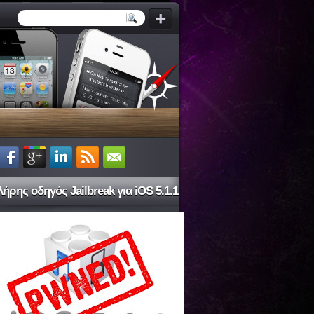
ήρης οδηγός Jailbreak για iOS 5.1.1