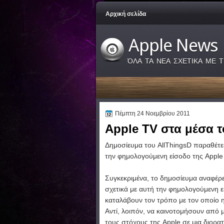
Αρχική σελίδα
Apple News
ΌΛΑ ΤΑ ΝΕΑ ΣΧΕΤΙΚΑ ΜΕ Τ
Πέμπτη 24 Νοεμβρίου 2011
Apple TV στα μέσα το
Δημοσίευμα του AllThingsD παραθέτει 
την φημολογούμενη είσοδο της Apple
Συγκεκριμένα, το δημοσίευμα αναφέρε
σχετικά με αυτή την φημολογούμενη 
καταλάβουν τον τρόπο με τον οποίο η
Αντί, λοιπόν, να καινοτομήσουν από μ
τους στόχους της Apple σε μια διορα