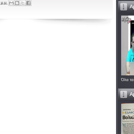
 μ.μ.
A
Όλα τα
A