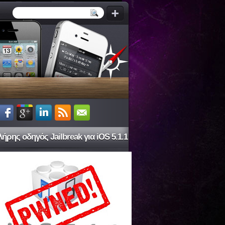
ήρης οδηγός Jailbreak για iOS 5.1.1