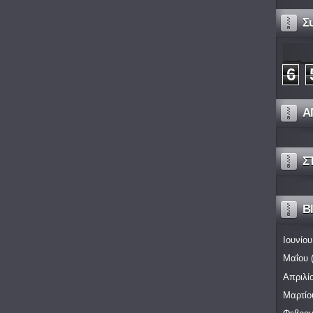
Σ
6
Α
Σ
Bl
Ιουνίου
Μαΐου
(
Απριλί
Μαρτίο