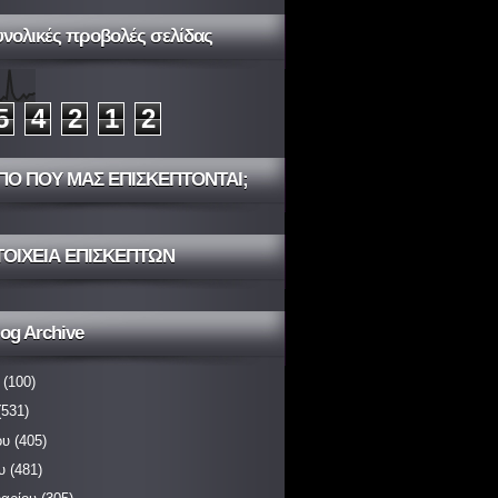
υνολικές προβολές σελίδας
5
4
2
1
2
ΠΟ ΠΟΥ ΜΑΣ ΕΠΙΣΚΕΠΤΟΝΤΑΙ;
ΤΟΙΧΕΙΑ ΕΠΙΣΚΕΠΤΩΝ
og Archive
(100)
531)
ου
(405)
υ
(481)