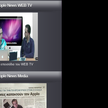
pple News WEB TV
 επεισόδια του WEB TV
pple News Media