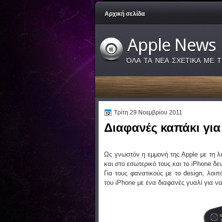
Αρχική σελίδα
Apple News
ΌΛΑ ΤΑ ΝΕΑ ΣΧΕΤΙΚΑ ΜΕ Τ
Τρίτη 29 Νοεμβρίου 2011
Διαφανές καπάκι για 
Ως γνωστόν η εμμονή της Apple με τη λ
και στο εσωτερικό τους και το iPhone δε
Για τους φανατικούς με το design, λοιπ
του iPhone με ένα διαφανές γυαλί για ν