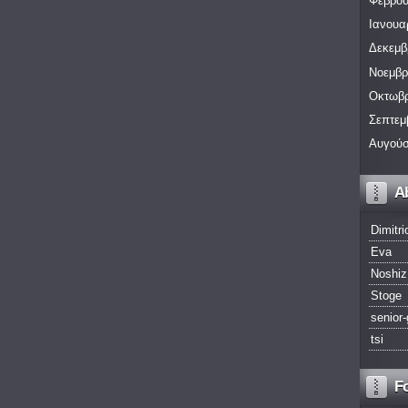
Φεβρου
Ιανουα
Δεκεμβ
Νοεμβρ
Οκτωβρ
Σεπτεμ
Αυγούσ
A
Dimitri
Eva
Noshiz
Stoge
senior-
tsi
F