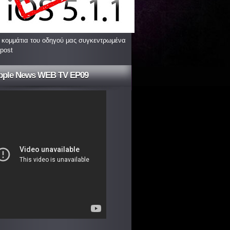
 κομμάτια του οδηγού μας συγκεντρωμένα
 post
pple News WEB TV EP09