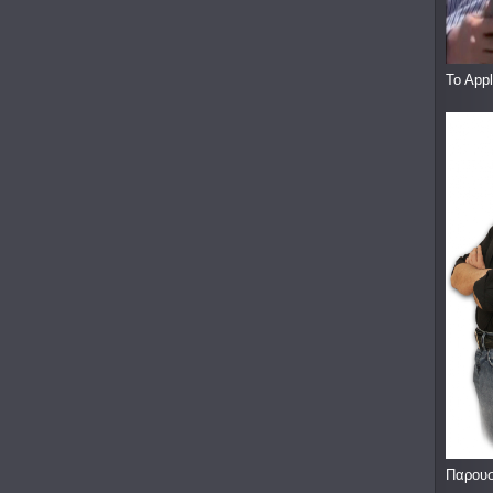
To App
Παρουσ