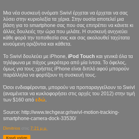
Μια νέα συσκευή ονόματι Swivl έρχεται να έρχεται να σας
λύσει στην κυριολεξία τα χέρια. Στην ουσία αποτελεί μια
βάση για το smartphone σας που σας επιτρέπει να κάνετε κι
άλλες δουλειές την ώρα που μιλάτε. Η συσκευή ανιχνεύει
κάθε φορά την τοποθεσία σας και σας ακολουθεί ταχύτατα
κινούμενη οριζόντια και κάθετα.
Το Swivl δουλεύει με iPhone,
iPod Touch
και γενικά όλα τα
τηλέφωνα με πάχος μικρότερο από μία ίντσα. Το όφελος,
όμως για τους χρήστες iPhone είναι διπλό αφού μπορούν
παράλληλα να φορτίζουν τη συσκευή τους.
Όσοι ενδιαφέρονται, μπορούν να προπαραγγείλουν το Swivl
(αναμένεται να κυκλοφορήσει στις αρχές του 2012) στην τιμή
των $160 από
εδώ
.
Source: http://www.techgear.gr/swivl-motion-tracking-
smartphone-camera-dock-33530/
Dimitrios
στις
7:21 μ.μ.
Κοινή χρήση