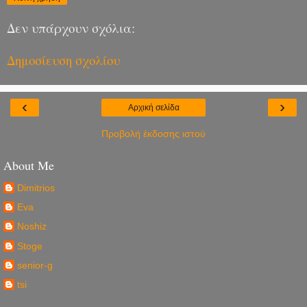
Δεν υπάρχουν σχόλια:
Δημοσίευση σχολίου
‹
›
Αρχική σελίδα
Προβολή έκδοσης ιστού
About Me
Dimitrios
Eva
Noshiz
Stoge
senior-g
tsi