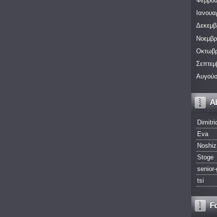
Φεβρου
Ιανουα
Δεκεμβ
Νοεμβρ
Οκτωβρ
Σεπτεμ
Αυγούσ
A
Dimitri
Eva
Noshiz
Stoge
senior-
tsi
F