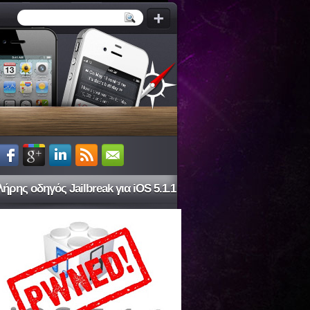
ήρης οδηγός Jailbreak για iOS 5.1.1