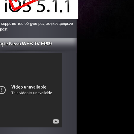
 κομμάτια του οδηγού μας συγκεντρωμένα
 post
pple News WEB TV EP09