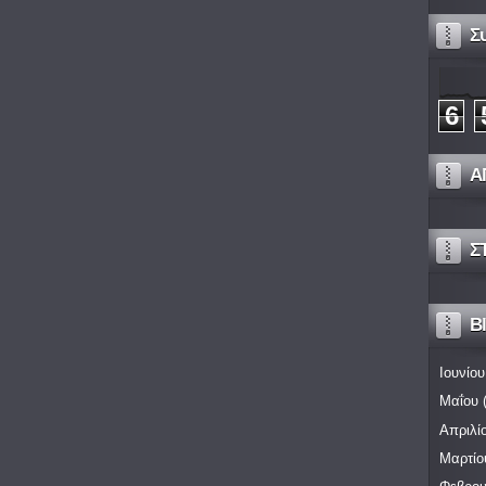
Σ
6
Α
Σ
Bl
Ιουνίου
Μαΐου
(
Απριλί
Μαρτίο