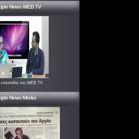
pple News WEB TV
 επεισόδια του WEB TV
pple News Media