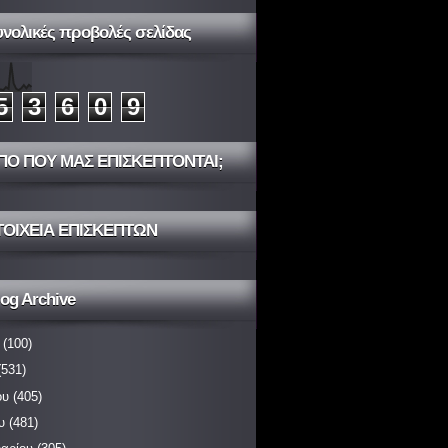
υνολικές προβολές σελίδας
5
3
6
0
9
ΠΟ ΠΟΥ ΜΑΣ ΕΠΙΣΚΕΠΤΟΝΤΑΙ;
ΤΟΙΧΕΙΑ ΕΠΙΣΚΕΠΤΩΝ
og Archive
(100)
531)
ου
(405)
υ
(481)