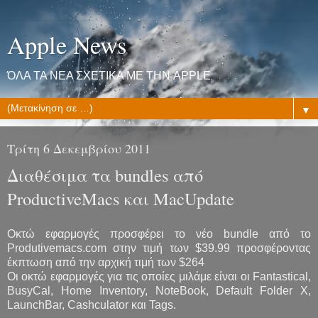
Apple News
ΌΛΑ ΤΑ ΝΕΑ ΣΧΕΤΙΚΑ ΜΕ ΤΗΝ APPLE
▼
Τρίτη 6 Δεκεμβρίου 2011
Διαθέσιμα τα bundles από
ProductiveMacs και MacUpdate
Οκτώ εφαρμογές προσφέρει το νέο bundle από το
Produtivemacs.com στην τιμή των $39.99 προσφέροντας
έκπτωση από την αρχική τιμή των $264
Οι οκτώ εφαρμογές για τις οποίες μιλάμε είναι οι Fantastical,
BusyCal, Home Inventory, NoteBook, Default Folder X,
LaunchBar, Cashculator και Tags.