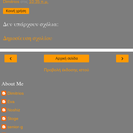
Dimitrios
στις
10:35 π.μ.
Κοινή χρήση
Δεν υπάρχουν σχόλια:
Δημοσίευση σχολίου
‹
›
Αρχική σελίδα
Προβολή έκδοσης ιστού
About Me
Dimitrios
Eva
Noshiz
Stoge
senior-g