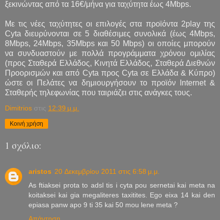
ξεκινώντας από τα 16€/μήνα για ταχύτητα έως 4Mbps.
Με τις νέες ταχύτητες οι επιλογές στα προϊόντα 2play της
Cyta διευρύνονται σε 5 διαθέσιμες συνολικά (έως 4Mbps,
8Mbps, 24Mbps, 35Mbps και 50 Mbps) οι οποίες μπορούν
να συνδυαστούν με πολλά προγράμματα χρόνου ομιλίας
(προς Σταθερά Ελλάδος, Κινητά Ελλάδος, Σταθερά Διεθνών
Προορισμών και από Cyta προς Cyta σε Ελλάδα & Κύπρο)
ώστε οι Πελάτες να δημιουργήσουν το προϊόν Internet &
Σταθερής τηλεφωνίας που ταιριάζει στις ανάγκες τους.
Dimitrios
στις
12:39 μ.μ.
Κοινή χρήση
1 σχόλιο:
aristos
20 Δεκεμβρίου 2011 στις 6:58 μ.μ.
As ftiaksei prota to adsl tis i cyta pou sernetai kai meta na
koitaksei kai gia megaliteres taxitites. Ego eixa 14 kai den
epiasa panw apo 9 ti 35 kai 50 mou lene meta ?
Απάντηση