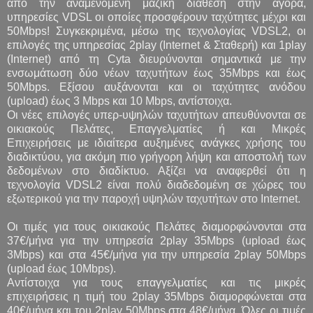
από την αναμενόμενη μαζική διάθεση στην αγορά,
υπηρεσίες VDSL οι οποίες προσφέρουν ταχύτητες μέχρι και
50Mbps! Συγκεκριμένα, μέσω της τεχνολογίας VDSL2, οι
επιλογές της υπηρεσίας 2play (Internet & Σταθερή) και 1play
(Internet) από τη Cyta διευρύνονται σημαντικά με την
ενσωμάτωση δύο νέων ταχυτήτων έως 35Mbps και έως
50Mbps. Εξίσου αυξάνονται και οι ταχύτητες ανόδου
(upload) έως 3 Mbps και 10 Mbps, αντίστοιχα.
Οι νέες επιλογές υπερ-υψηλών ταχυτήτων απευθύνονται σε
οικιακούς Πελάτες, Επαγγελματίες ή και Μικρές
Επιχειρήσεις με ιδιαίτερα αυξημένες ανάγκες χρήσης του
διαδικτύου, για ακόμη πιο γρήγορη λήψη και αποστολή των
δεδομένων στο διαδίκτυο. Αξίζει να αναφερθεί ότι η
τεχνολογία VDSL2 είναι πολύ διαδεδομένη σε χώρες του
εξωτερικού για την παροχή υψηλών ταχυτήτων στο Internet.
Οι τιμές για τους οικιακούς Πελάτες διαμορφώνονται στα
37€/μήνα για την υπηρεσία 2play 35Mbps (upload έως
3Mbps) και στα 45€/μήνα για την υπηρεσία 2play 50Mbps
(upload έως 10Mbps).
Αντίστοιχα για τους επαγγελματίες και τις μικρές
επιχειρήσεις η τιμή του 2play 35Mbps διαμορφώνεται στα
40€/μήνα και του 2play 50Mbps στα 48€/μήνα. Όλες οι τιμές