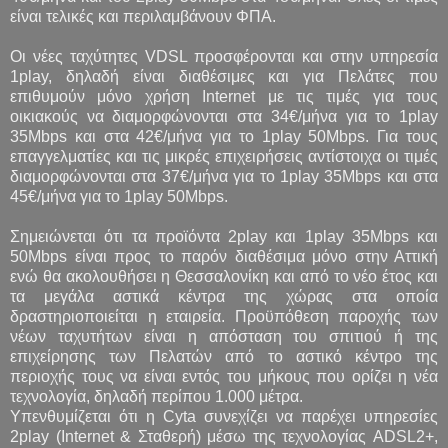
είναι τελικές και περιλαμβάνουν ΦΠΑ.
Οι νέες ταχύτητες VDSL προσφέρονται και στην υπηρεσία
1play, δηλαδή είναι διαθέσιμες και για Πελάτες που
επιθυμούν μόνο χρήση Internet με τις τιμές για τους
οικιακούς να διαμορφώνονται στα 34€/μήνα για το 1play
35Mbps και στα 42€/μήνα για το 1play 50Mbps. Για τους
επαγγελματίες και τις μικρές επιχειρήσεις αντίστοιχα οι τιμές
διαμορφώνονται στα 37€/μήνα για το 1play 35Mbps και στα
45€/μήνα για το 1play 50Mbps.
Σημειώνεται ότι τα προϊόντα 2play και 1play 35Mbps και
50Mbps είναι προς το παρόν διαθέσιμα μόνο στην Αττική
ενώ θα ακολουθήσει η Θεσσαλονίκη και από το νέο έτος και
τα μεγάλα αστικά κέντρα της χώρας στα οποία
δραστηριοποιείται η εταιρεία. Προϋπόθεση παροχής των
νέων ταχυτήτων είναι η απόσταση του σπιτιού ή της
επιχείρησης των Πελατών από το αστικό κέντρο της
περιοχής τους να είναι εντός του μήκους που ορίζει η νέα
τεχνολογία, δηλαδή περίπου 1.000 μέτρα.
Υπενθυμίζεται ότι η Cyta συνεχίζει να παρέχει υπηρεσίες
2play (Internet & Σταθερή) μέσω της τεχνολογίας ADSL2+,