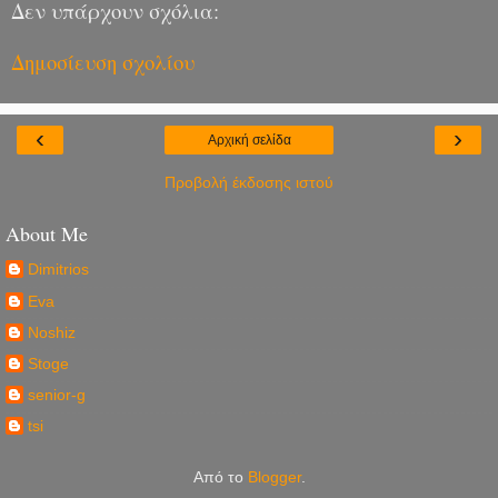
Δεν υπάρχουν σχόλια:
Δημοσίευση σχολίου
‹
›
Αρχική σελίδα
Προβολή έκδοσης ιστού
About Me
Dimitrios
Eva
Noshiz
Stoge
senior-g
tsi
Από το
Blogger
.