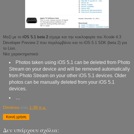
Μαζί με το
iOS 5.1 beta 2
είχαμε και την κυκλοφορία του Xcode 4.3
Developer Preview 2 που περιλαμβάνει και το iOS 5.1 SDK (beta 2) για
το Lion.
Νέα χαρακτηριστικά:
Photos taken using iOS 5.1 can be deleted from Photo
Stream on your device and will be removed automatically
from Photo Stream on your other iOS 5.1 devices. Older
photos can be manually deleted from your iOS 5.1
devices.
…
Dimitrios
στις
1:38 π.μ.
Κοινή χρήση
Δεν υπάρχουν σχόλια: