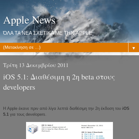
Apple News
ΌΛΑ ΤΑ ΝΕΑ ΣΧΕΤΙΚΑ ΜΕ ΤΗΝ APPLE
▼
Τρίτη 13 Δεκεμβρίου 2011
iOS 5.1: Διαθέσιμη η 2η beta στους
developers
Η Apple έκανε πριν από λίγα λεπτά διαθέσιμη την 2η έκδοση του
iOS
5.1
για τους developers.