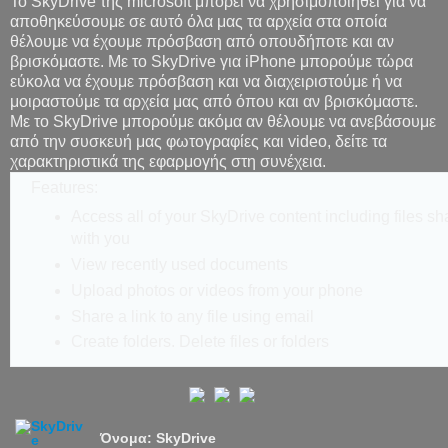
Το SkyDrive της microsoft μπορεί να χρησιμοποιηθεί για να
αποθηκεύσουμε σε αυτό όλα μας τα αρχεία στα οποία
θέλουμε να έχουμε πρόσβαση από οπουδήποτε και αν
βρισκόμαστε. Με το SkyDrive για iPhone μπορούμε τώρα
εύκολα να έχουμε πρόσβαση και να διαχειριστούμε ή να
μοιραστούμε τα αρχεία μας από όπου και αν βρισκόμαστε.
Με το SkyDrive μπορούμε ακόμα αν θέλουμε να ανεβάσουμε
από την συσκευή μας φωτογραφίες και video, δείτε τα
χαρακτηριστικά της εφαρμογής στη συνέχεια.
Features:
Access all of your SkyDrive content including files sh
with you
View recently used documents
Upload photos or videos from your phone
Share a link to any file using email
Create folders. Delete files or folders
Όνομα: SkyDrive