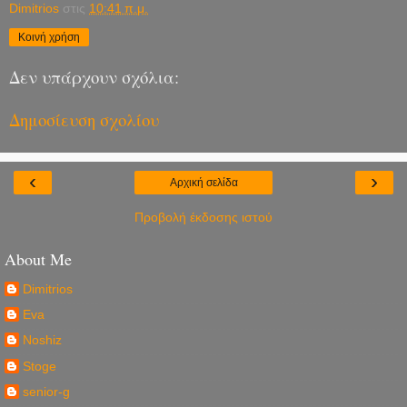
Dimitrios
στις
10:41 π.μ.
Κοινή χρήση
Δεν υπάρχουν σχόλια:
Δημοσίευση σχολίου
‹
›
Αρχική σελίδα
Προβολή έκδοσης ιστού
About Me
Dimitrios
Eva
Noshiz
Stoge
senior-g