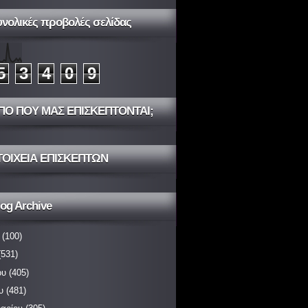
υνολικές προβολές σελίδας
5
3
4
0
9
ΠΟ ΠΟΥ ΜΑΣ ΕΠΙΣΚΕΠΤΟΝΤΑΙ;
ΤΟΙΧΕΙΑ ΕΠΙΣΚΕΠΤΩΝ
og Archive
(100)
531)
ου
(405)
υ
(481)