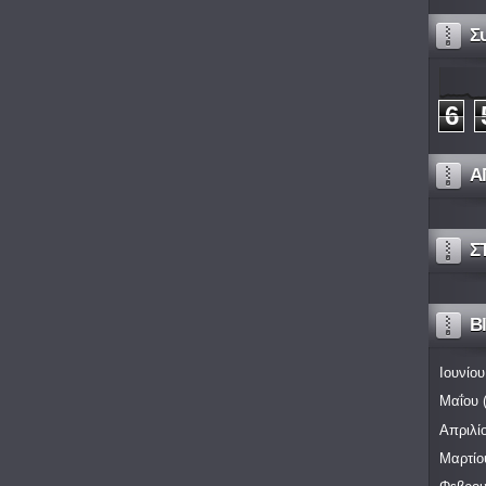
Σ
6
Α
Σ
Bl
Ιουνίου
Μαΐου
(
Απριλί
Μαρτίο