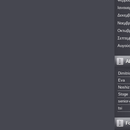
Φεβρου
Ιανουα
Δεκεμβ
Νοεμβρ
Οκτωβρ
Σεπτεμ
Αυγούσ
A
Dimitri
Eva
Noshiz
Stoge
senior-
tsi
F