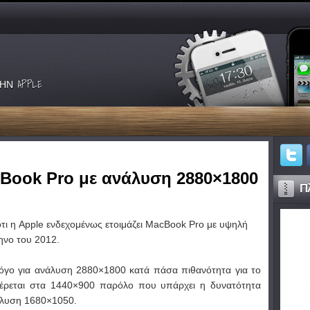
ΗΝ APPLE
cBook Pro με ανάλυση 2880×1800
Πλ
τι η Apple ενδεχομένως ετοιμάζει MacBook Pro με υψηλή
ηνο του 2012.
λόγο για ανάλυση 2880×1800 κατά πάσα πιθανότητα για το
έρεται στα 1440×900 παρόλο που υπάρχει η δυνατότητα
άλυση 1680×1050.