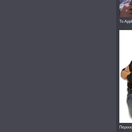
To App
Παρουσ