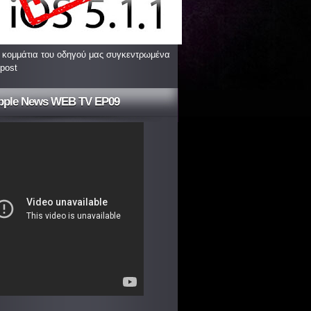
 κομμάτια του οδηγού μας συγκεντρωμένα
 post
pple News WEB TV EP09