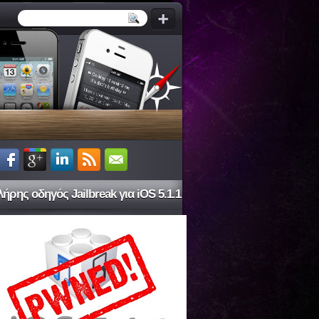
ήρης οδηγός Jailbreak για iOS 5.1.1