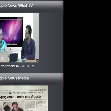
pple News WEB TV
 επεισόδια του WEB TV
pple News Media