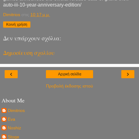
auto-iii-10-year-anniversary-edition/
Dimitrios
στις
10:17 μ.μ.
Κοινή χρήση
Δεν υπάρχουν σχόλια:
Δημοσίευση σχολίου
‹
›
Αρχική σελίδα
Προβολή έκδοσης ιστού
About Me
Dimitrios
Eva
Noshiz
Stoge