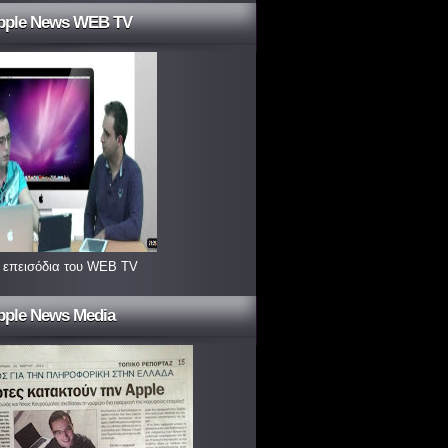
pple News WEB TV
 επεισόδια του WEB TV
pple News Media