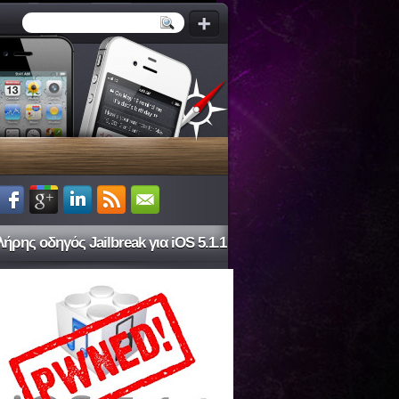
ήρης οδηγός Jailbreak για iOS 5.1.1