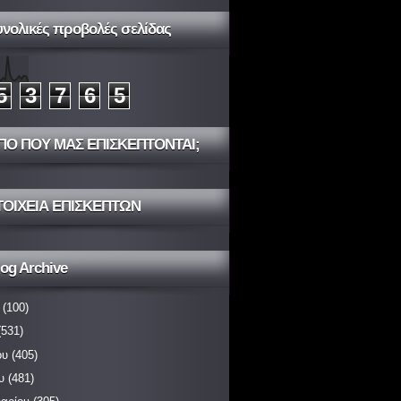
υνολικές προβολές σελίδας
5
3
7
6
5
ΠΟ ΠΟΥ ΜΑΣ ΕΠΙΣΚΕΠΤΟΝΤΑΙ;
ΤΟΙΧΕΙΑ ΕΠΙΣΚΕΠΤΩΝ
og Archive
(100)
531)
ου
(405)
υ
(481)