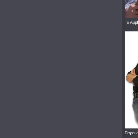
To App
Παρουσ