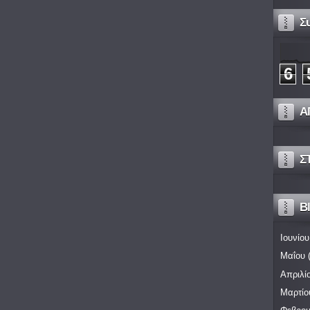
Σ
6
Α
Σ
Bl
Ιουνίου
Μαΐου
(
Απριλί
Μαρτίο