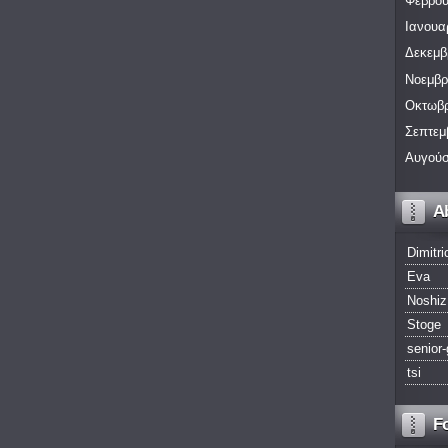
Φεβρου
Ιανουα
Δεκεμβ
Νοεμβρ
Οκτωβρ
Σεπτεμ
Αυγούσ
A
Dimitri
Eva
Noshiz
Stoge
senior-
tsi
F