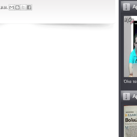
A
 μ.μ.
Όλα τα
A