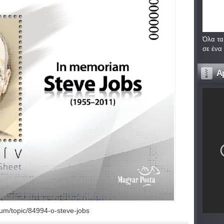
Όλα τα
σε ένα
A
rum/topic/84994-ο-steve-jobs