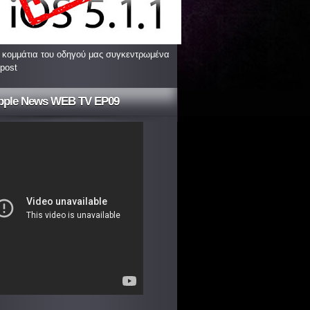
 κομμάτια του οδηγού μας συγκεντρωμένα
 post
pple News WEB TV EP09