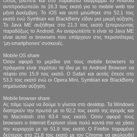
Όπως βλέπετε και στο παρακάτω διάγραμμα το Android
αντιπροσωπεύει το 16.3 τοις εκατό για το mobile web τον
μήνα Δεκέμβρη. Το iOS και αυτό μειώθηκε στο 52.1 τοις
εκατό ενώ Symbian και BlackBerry είδαν μια μικρή αύξηση.
Το Java ME αυξήθηκε στο 21.3 τοις εκατό ξεπερνώντας
παραδόξως το Android. Αν αναρωτιέστε τι είναι το Java ME
είναι αυτοί οι browsers που υπάρχουν στις περισσότερες
‘μη-smartphones’ συσκευές.
Mobile OS share
Όσον αφορά το μερίδιο για τους mobile browsers τα
πράγματα είναι περίπου τα ίδια με το Android Browser να
πέφτει στο 15.9 τοις εκατό. Ο Safari και αυτός έπεσε στο
53.3 τοις εκατό ενώ οι Opera Mini, Symbian και BlackBerry
σημείωσαν αύξηση.
Mobile browser share
Ας πάμε τώρα να δούμε τι γίνεται στο desktop. Τα Windows
διατηρούν την πρωτιά με το 92.2 τοις εκατό της αγοράς και
το Macintosh στο 63.4 τοις εκατό. Όσον αφορά τους
browsers o Internet Explorer είναι πολύ κοντά στο να χάσει
την κυριαρχία με το 51.9 τοις εκατό. Ο Firefox παραμένει
δεύτερος στο 21.8 τοις εκατό με τον Chrome να ακολουθεί