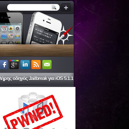
ήρης οδηγός Jailbreak για iOS 5.1.1