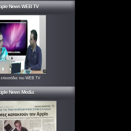
pple News WEB TV
 επεισόδια του WEB TV
pple News Media