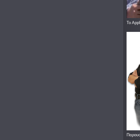
To App
Παρουσ