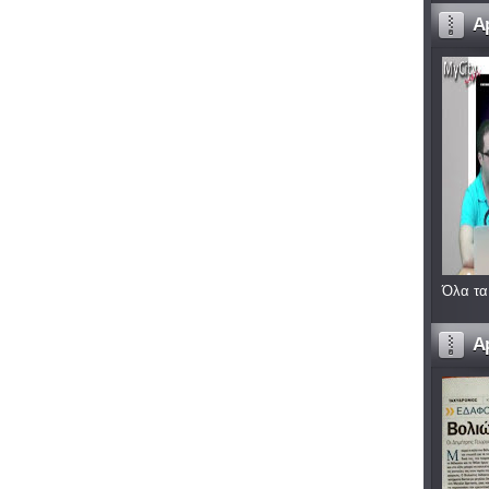
A
Όλα τα
A