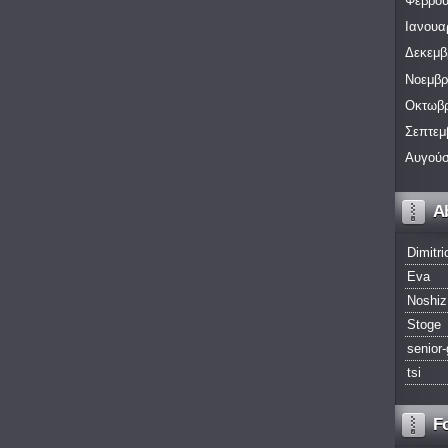
Φεβρου
Ιανουα
Δεκεμβ
Νοεμβρ
Οκτωβρ
Σεπτεμ
Αυγούσ
A
Dimitri
Eva
Noshiz
Stoge
senior-
tsi
F