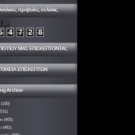
υνολικές προβολές σελίδας
5
4
7
2
8
ΠΟ ΠΟΥ ΜΑΣ ΕΠΙΣΚΕΠΤΟΝΤΑΙ;
ΤΟΙΧΕΙΑ ΕΠΙΣΚΕΠΤΩΝ
og Archive
(100)
531)
ου
(405)
υ
(481)