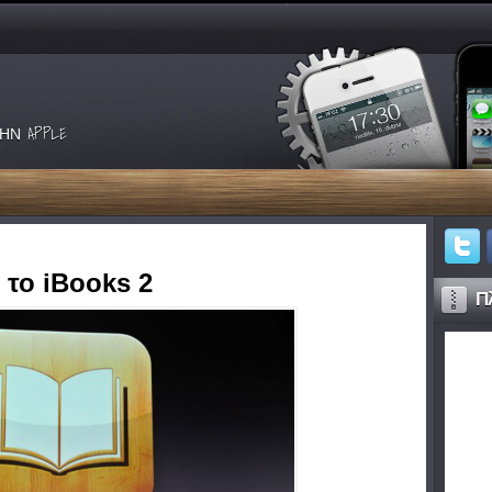
ΗΝ APPLE
 το iBooks 2
Πλ