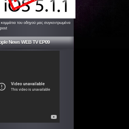
 κομμάτια του οδηγού μας συγκεντρωμένα
 post
pple News WEB TV EP09