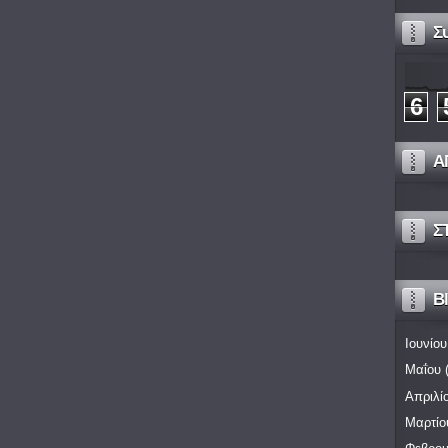
Σ
6
Α
Σ
Bl
Ιουνίου
Μαΐου
(
Απριλί
Μαρτίο