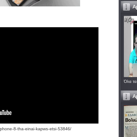
A
Όλα τα
A
to-iphone-8-tha-einai-kapws-etsi-53846/