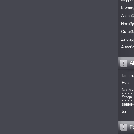
Φεβρου
Ιανουα
Δεκεμβ
Νοεμβρ
Οκτωβρ
Σεπτεμ
Αυγούσ
A
Dimitri
Eva
Noshiz
Stoge
senior-
tsi
F