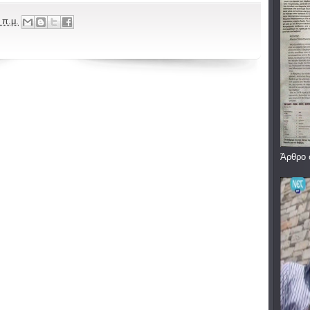
 π.μ.
Άρθρο 