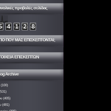
υνολικές προβολές σελίδας
5
4
1
2
8
ΠΟ ΠΟΥ ΜΑΣ ΕΠΙΣΚΕΠΤΟΝΤΑΙ;
ΤΟΙΧΕΙΑ ΕΠΙΣΚΕΠΤΩΝ
og Archive
(100)
531)
ου
(405)
υ
(481)