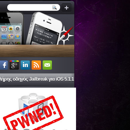
ήρης οδηγός Jailbreak για iOS 5.1.1