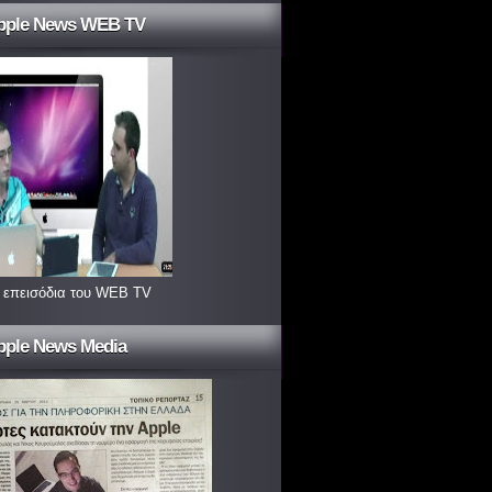
pple News WEB TV
 επεισόδια του WEB TV
pple News Media