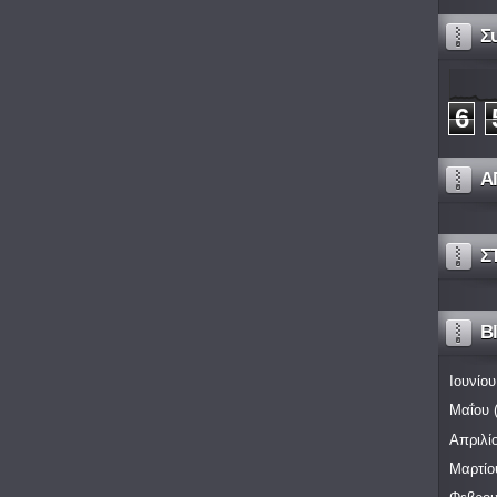
Σ
6
Α
Σ
Bl
Ιουνίου
Μαΐου
(
Απριλί
Μαρτίο