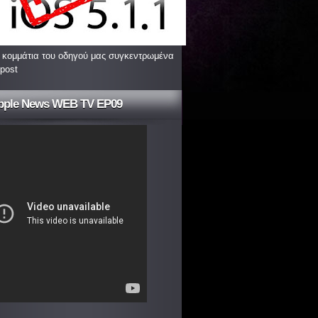
 κομμάτια του οδηγού μας συγκεντρωμένα
 post
pple News WEB TV EP09