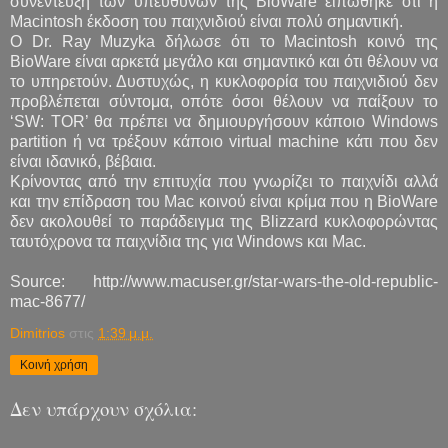
συνέντευξη των υπευθύνων της BioWare ειπώθηκε ότι η
Macintosh έκδοση του παιχνιδιού είναι πολύ σημαντική.
Ο Dr. Ray Muzyka δήλωσε ότι το Macintosh κοινό της
BioWare είναι αρκετά μεγάλο και σημαντικό και ότι θέλουν να
το υπηρετούν. Δυστυχώς, η κυκλοφορία του παιχνιδιού δεν
προβλέπεται σύντομα, οπότε όσοι θέλουν να παίξουν το
‘SW: TOR’ θα πρέπει να δημιουργήσουν κάποιο Windows
partition ή να τρέξουν κάποιο virtual machine κάτι που δεν
είναι ιδανικό, βέβαια.
Κρίνοντας από την επιτυχία που γνωρίζει το παιχνίδι αλλά
και την επίδραση του Mac κοινού είναι κρίμα που η BioWare
δεν ακολουθεί το παράδειγμα της Blizzard κυκλοφορώντας
ταυτόχρονα τα παιχνίδια της για Windows και Mac.
Source: http://www.macuser.gr/star-wars-the-old-republic-
mac-8677/
Dimitrios
στις
1:39 μ.μ.
Κοινή χρήση
Δεν υπάρχουν σχόλια: