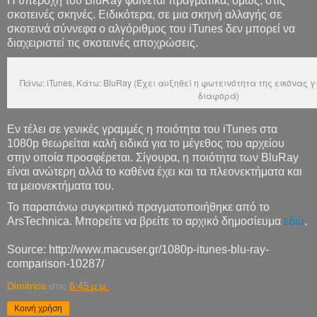
H υπεροχή του BluRay φαίνεται πραγματικά, όμως, στις
σκοτεινές σκηνές. Ειδικότερα, σε μια σκηνή αλλαγής σε
σκοτεινά σύννεφα ο αλγόριθμος του iTunes δεν μπορεί να
διαχειριστεί τις σκοτεινές αποχρώσεις.
Πάνω: iTunes, Κάτω: BluRay (Έχει αυξηθεί η φωτεινότητα της εικόνας 
διαφορά)
Εν τέλει σε γενικές γραμμές η ποιότητα του iTunes στα
1080p θεωρείται καλή ειδικά για το μέγεθος του αρχείου
στην οποία προσφέρεται. Σίγουρα, η ποιότητα των BluRay
είναι ανώτερη αλλά το καθένα έχει και τα πλεονεκτήματα και
τα μειονεκτήματα του.
Το παραπάνω συγκριτικό πραγματοποιήθηκε από το
ArsTechnica. Μπορείτε να βρείτε το αρχικό δημοσίευμα
εδώ
.
Source: http://www.macuser.gr/1080p-itunes-blu-ray-
comparison-10287/
Dimitrios
στις
6:45 μ.μ.
Κοινή χρήση