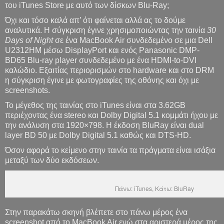
του iTunes Store με αυτό των δίσκων Blu-Ray;
Όχι και τόσο καλά απ’ ότι φαίνεται αλλά ας το δούμε
αναλυτικά. Η σύγκριση έγινε χρησιμοποιώντας την ταινία
30
Days of Night
σε ένα MacBook Air συνδεδεμένο σε μια Dell
U2312HM μέσω DisplayPort και ενός Panasonic DMP-
BD65 Blu-ray player συνδεδεμένο με ένα HDMI-to-DVI
καλώδιο. Εξαιτίας περιορισμών στο hardware και στο DRM
η σύγκριση έγινε με φωτογραφίες της οθόνης και όχι με
screenshots.
Το μέγεθος της ταινίας στο iTunes είναι στα 3.62GB
περιέχοντας ένα stereo και Dolby Digital 5.1 κομμάτι ήχου με
την ανάλυση στα 1920×798. Η έκδοση BluRay είναι dual
layer BD 50 με Dolby Digital 5.1 καθώς και DTS-HD.
Όσον αφορά το κείμενο στην ταινία τα πράγματα είναι ισάξια
μεταξύ των δύο εκδόσεων.
Πάνω: iTunes, Κάτω: BluRay
Στην παρακάτω σκηνή βλέπετε στο πάνω μέρος ένα
screenshot από το MacBook Air ενώ στα αριστερά μέρος της