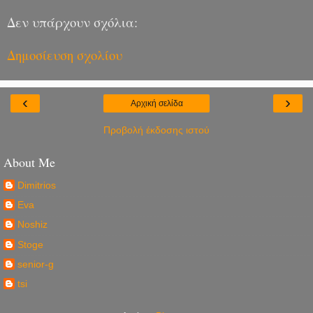
Δεν υπάρχουν σχόλια:
Δημοσίευση σχολίου
‹
›
Αρχική σελίδα
Προβολή έκδοσης ιστού
About Me
Dimitrios
Eva
Noshiz
Stoge
senior-g
tsi