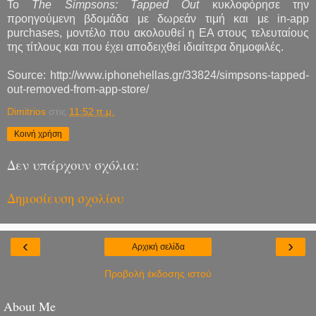
Το
The Simpsons: Tapped Out
κυκλοφόρησε την
προηγούμενη βδομάδα με δωρεάν τιμή και με in-app
purchases, μοντέλο που ακολουθεί η EA στους τελευταίους
της τίτλους και που έχει αποδειχθεί ιδιαίτερα δημοφιλές.
Source: http://www.iphonehellas.gr/33824/simpsons-tapped-
out-removed-from-app-store/
Dimitrios
στις
11:52 π.μ.
Κοινή χρήση
Δεν υπάρχουν σχόλια:
Δημοσίευση σχολίου
‹
›
Αρχική σελίδα
Προβολή έκδοσης ιστού
About Me