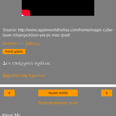
Source: http://www.appleworldhellas.com/home/magic-cube-
laser-πληκτρολόγιο-για-pc-mac-ipad/
Dimitrios
στις
3:00 π.μ.
Κοινή χρήση
Δεν υπάρχουν σχόλια:
Δημοσίευση σχολίου
‹
›
Αρχική σελίδα
Προβολή έκδοσης ιστού
About Me