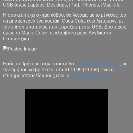
USB όπως Laptops, Desktops, iPad, iPhones, iMac κτλ.
Η συσκευή έχει σχήμα κύβου, θα λέγαμε, με το μέγεθος του
να μην ξεπερνά ένα κουτάκι Coca-Cola, ενώ λειτουργεί με
την χρήση μπαταρίας που φορτίζετε μέσω USB. Δυστυχώς,
όμως το Magic Cube περιλαμβάνει μόνο Αγγλικά και
Γιαπωνέζικα.
Εμείς το βρήκαμε στην ιστοσελίδα
www.thinkgeek.com
, με
την τιμή του να βρίσκεται στα $179.99 (~135€), ενώ η
επίσημη ιστοσελίδα τους είναι η
www.celluon.com