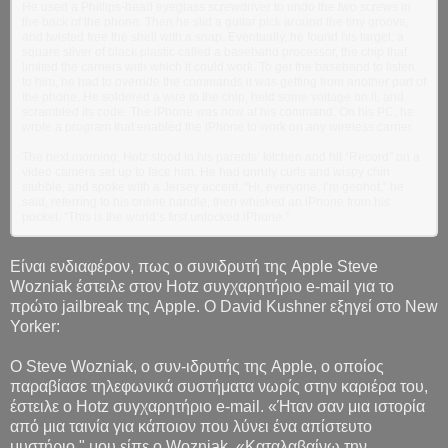
He used a Phillips-head eyeglass screwdriver to undo the two screws in
the back of the phone. Then he slid a guitar pick around the tiny groove,
and twisted free the shell with a snap. Eventually, he found his target: a
square sliver of black plastic called a baseband processor, the chip that
limited the carriers with which it could work. To get the baseband to listen
to him, he had to override the commands it was getting from another part of
the phone. He soldered a wire to the chip, held some voltage on it, and
scrambled its code. The iPhone was now at his command. On his PC, he
wrote a program that enabled the iPhone to work on any wireless carrier.
The next morning, Hotz stood in his parents’ kitchen and hit “Record” on a
video camera set up to face him. He had unruly curls and wispy chin
stubble, and spoke with a Jersey accent. “Hi, everyone, I’m geohot,” he
said, referring to his online handle, then whisked an iPhone from his
pocket. “This is the world’s first unlocked iPhone.”
Είναι ενδιαφέρον, πως ο συνιδρυτή της Apple Steve
Wozniak έστειλε στον Hotz συγχαρητήριο e-mail για το
πρώτο jailbreak της Apple. Ο David Kushner εξηγεί στο New
Yorker:
Ο Steve Wozniak, ο συν-ιδρυτής της Apple, ο οποίος
παραβίασε τηλεφωνικά συστήματα νωρίς στην καριέρα του,
έστειλε ο Hotz συγχαρητήριο e-mail. «Ήταν σαν μια ιστορία
από μια ταινία για κάποιον που λύνει ένα απίστευτο
μυστήριο," μου είπε ο Wozniak. «Καταλαβαίνω την