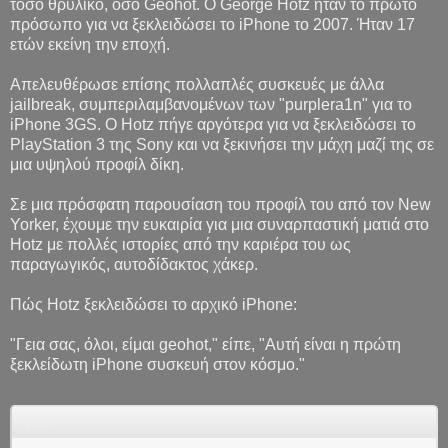
τόσο θρυλικό, όσο Geohot. O George Hotz ήταν το πρώτο
πρόσωπο για να ξεκλειδώσει το iPhone το 2007. Ήταν 17
ετών εκείνη την εποχή.
Απελευθέρωσε επίσης πολλαπλές συσκευές με άλλα
jailbreak, συμπεριλαμβανομένων των "purplera1n" για το
iPhone 3GS. Ο Hotz πήγε αργότερα για να ξεκλειδώσει το
PlayStation 3 της Sony και να ξεκινήσει την μάχη μαζί της σε
μια υψηλού προφίλ δίκη.
Σε μια πρόσφατη παρουσίαση του προφίλ του από τον New
Yorker, έχουμε την ευκαιρία για μια συναρπαστική ματιά στο
Hotz με πολλές ιστορίες από την καριέρα του ως
παραγωγικός, αυτοδίδακτος χάκερ.
Πώς Hotz ξεκλειδώσει το αρχικό iPhone:
"Γεια σας, όλοι, είμαι geohot," είπε, "Αυτή είναι η πρώτη
ξεκλείδωτη iPhone συσκευή στον κόσμο."
Quote