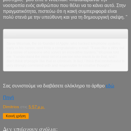
νοοτροπία ενός ανθρώπου που θέλει να το κάνει αυτό. Στην
πραγματικότητα, πιστεύω ότι η κακή συμπεριφορά είναι
πολύ στενά με την υπεύθυνη και για τη δημιουργική σκέψη. "
Quote
Steve Wozniak, the co-founder of Apple, who hacked telephone systems
early in his career, sent Hotz a congratulatory e-mail. “It was like a story out
of a movie of someone who solves an incredible mystery,” Wozniak told
me. “I understand the mind-set of a person who wants to do that, and I
don’t think of people like that as criminals. In fact, I think that misbehavior is
very strongly correlated with and responsible for creative thought.”
Σας συνιστούμε να διαβάσετε ολόκληρο το άρθρο
εδώ
Πηγή
Dimitrios
στις
5:57 μ.μ.
Κοινή χρήση
Δεν υπάρχουν σχόλια: