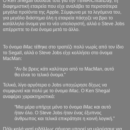
Ο Ken Shegall δούλευε τότε για την TBWA\Chiat\Day, τη
διαφημιστική εταιρεία που είχε αναλάβει τα περισσότερα
μεγάλα προϊόντα της Apple. Σύμφωνα με τα λεγόμενα του,
για μεγάλο διάστημα όλη η εταιρεία πάσχιζε να βρει το
κατάλληλο όνομα για το νέο υπολογιστή, αλλά ο Steve Jobs
απέρριπτε το ένα όνομα μετά το άλλο.
Το όνομα iMac τέθηκε στο τραπέζι πολύ νωρίς από τον ίδιο
το Segall, αλλά ο Steve Jobs είχε κολλήσει στο όνομα
MacMan:
“Αν δε βρεις κάτι καλύτερο από το MacMan, αυτό
θα είναι το τελικό όνομα.”
Τελικά, λίγο αργότερα ο Jobs υποχώρησε δίχως να
συμφωνεί και πολύ με το όνομα iMac. Ο Ken Shegal
αναφέρει χαρακτηριστικά:
“Μια μέρα υπήρχε μόνο το όνομα iMac και αυτό
ήταν όλο. O Steve Jobs ήταν ένας έξυπνος
άνθρωπος και τελικά επικράτησε η κοινή λογική.”
Πάλι καλά γιατί ειδάλλως σήμερα μπορεί να μιλούσαμε για