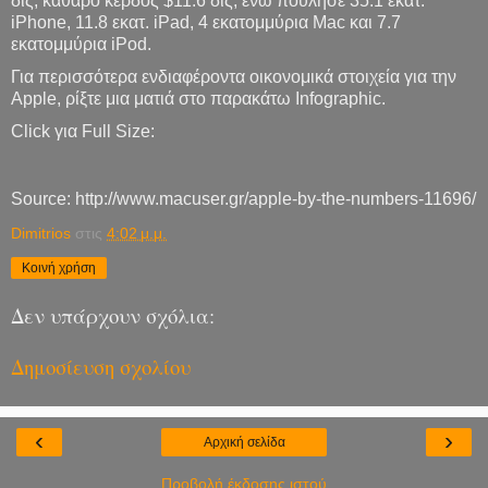
δις, καθαρό κέρδος $11.6 δις, ενώ πούλησε 35.1 εκατ.
iPhone, 11.8 εκατ. iPad, 4 εκατομμύρια Mac και 7.7
εκατομμύρια iPod.
Για περισσότερα ενδιαφέροντα οικονομικά στοιχεία για την
Apple, ρίξτε μια ματιά στο παρακάτω Infographic.
Click για Full Size:
Source: http://www.macuser.gr/apple-by-the-numbers-11696/
Dimitrios
στις
4:02 μ.μ.
Κοινή χρήση
Δεν υπάρχουν σχόλια:
Δημοσίευση σχολίου
‹
›
Αρχική σελίδα
Προβολή έκδοσης ιστού