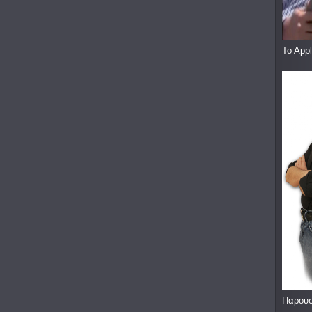
To App
Παρουσ