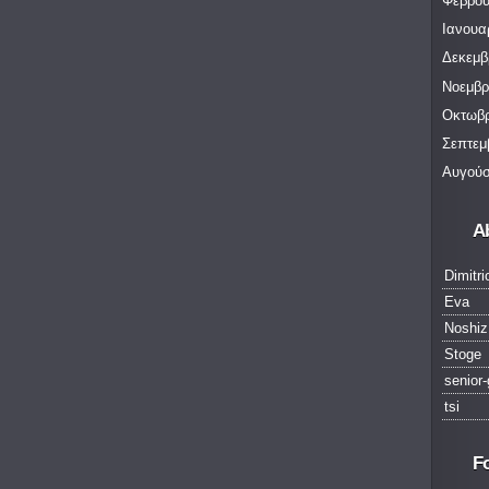
Φεβρου
Ιανουα
Δεκεμβ
Νοεμβρ
Οκτωβρ
Σεπτεμ
Αυγούσ
A
Dimitri
Eva
Noshiz
Stoge
senior-
tsi
F