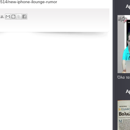
35514/new-iphone-ilounge-rumor
A
.μ.
Όλα τα
A