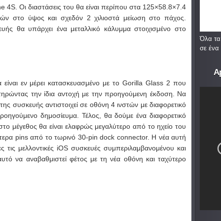
ne 4S. Οι διαστάσεις του θα είναι περίπου στα 125×58.8×7.4
στών στο ύψος και σχεδόν 2 χιλιοστά μείωση στο πάχος.
υής θα υπάρχει ένα μεταλλικό κάλυμμα στοιχισμένο στο
Όλα τα
σε ένα
A
 είναι εν μέρει κατασκευασμένο με το Gorilla Glass 2 που
τηρώντας την ίδια αντοχή με την προηγούμενη έκδοση. Να
ης συσκευής αντιστοιχεί σε οθόνη 4 ινστών με διαφορετικό
 προηγούμενο δημοσίευμα. Τέλος, θα δούμε ένα διαφορετικό
στο μέγεθος θα είναι ελαφρώς μεγαλύτερο από το ηχείο του
τερα pins από το τωρινό 30-pin dock connector. Η νέα αυτή
ες τις μελλοντικές iOS συσκευές συμπεριλαμβανομένου και
αυτό να αναβαθμιστεί φέτος με τη νέα οθόνη και ταχύτερο