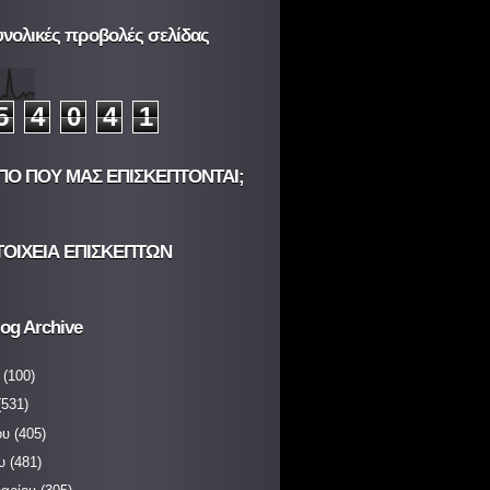
υνολικές προβολές σελίδας
5
4
0
4
1
ΠΟ ΠΟΥ ΜΑΣ ΕΠΙΣΚΕΠΤΟΝΤΑΙ;
ΤΟΙΧΕΙΑ ΕΠΙΣΚΕΠΤΩΝ
og Archive
(100)
531)
ου
(405)
υ
(481)