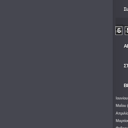
Σ
6
Α
Σ
Bl
Ιουνίου
Μαΐου
(
Απριλί
Μαρτίο