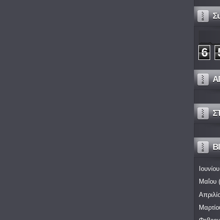
Σ
6
Α
Σ
Bl
Ιουνίου
Μαΐου
(
Απριλί
Μαρτίο