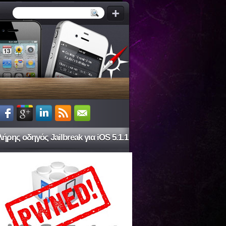
ήρης οδηγός Jailbreak για iOS 5.1.1