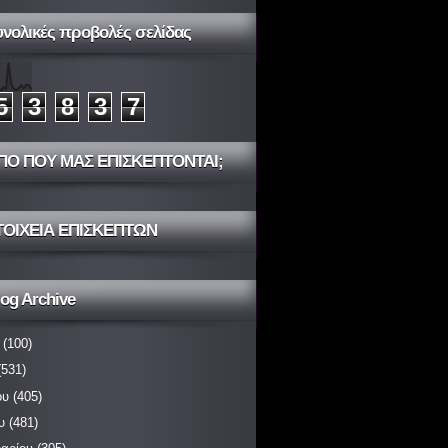
υνολικές προβολές σελίδας
5
3
8
3
7
ΠΟ ΠΟΥ ΜΑΣ ΕΠΙΣΚΕΠΤΟΝΤΑΙ;
ΤΟΙΧΕΙΑ ΕΠΙΣΚΕΠΤΩΝ
og Archive
(100)
531)
ου
(405)
υ
(481)