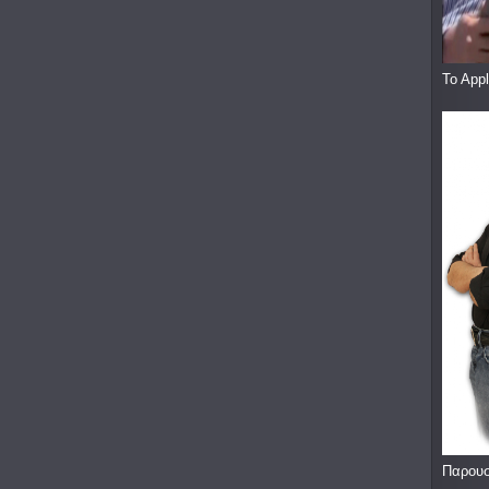
To App
Παρουσ