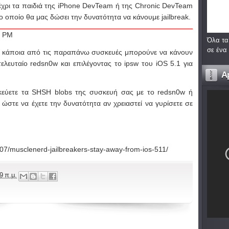
μέχρι τα παιδιά της iPhone DevTeam ή της Chronic DevTeam
 οποίο θα μας δώσει την δυνατότητα να κάνουμε jailbreak.
Όλα τα
σε ένα
ν κάποια από τις παραπάνω συσκευές μπορούνε να κάνουν
ελευταίο redsn0w και επιλέγοντας το ipsw του iOS 5.1 για
A
εύετε τα SHSH blobs της συσκευή σας με το redsn0w ή
ώστε να έχετε την δυνατότητα αν χρειαστεί να γυρίσετε σε
07/musclenerd-jailbreakers-stay-away-from-ios-511/
9 π.μ.