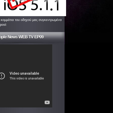
 κομμάτια του οδηγού μας συγκεντρωμένα
 post
pple News WEB TV EP09