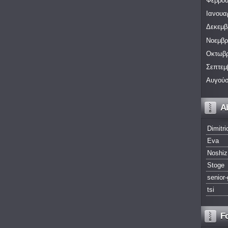
Φεβρου
Ιανουα
Δεκεμβ
Νοεμβρ
Οκτωβρ
Σεπτεμ
Αυγούσ
A
Dimitri
Eva
Noshiz
Stoge
senior-
tsi
F