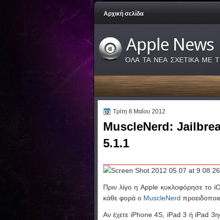
Αρχική σελίδα
Apple News
ΌΛΑ ΤΑ ΝΕΑ ΣΧΕΤΙΚΑ ΜΕ Τ
Τρίτη 8 Μαΐου 2012
MuscleNerd: Jailbre
5.1.1
Πριν λίγο η Apple κυκλοφόρησε το i
κάθε φορά ο
MuscleNerd
προειδοποιεί
Αν έχετε iPhone 4S, iPad 3 ή iPad 3ης