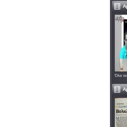
A
Όλα τα
A