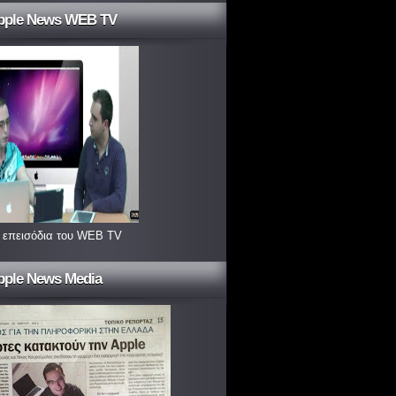
pple News WEB TV
 επεισόδια του WEB TV
pple News Media