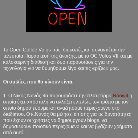
Το
Open
Coffee
Volos
πάει διακοπές και συναντιέται την
τελευταία Παρασκευή της άνοιξης, με το
OC
Volos
VII
και με
καλοκαιρινή διάθεση και δύο παρουσιάσεις για την
τεχνολογία για να θυμηθούμε λίγο και τις «ρίζες» μας.
Οι ομιλίες που θα γίνουν είναι:
1. O Νϊκος Νανάς θα παρουσιάσει την πλατφόρμα
Noowit
η
οποία έχει αποστολή να αλλάξει εντελώς τον τρόπο με τον
οποίο δημοσιεύουμε και αναζητούμε περιεχόμενο στο
διαδίκτυο. Ο κ.Νανάς θα μιλήσει επίσης για τις δυνατότητες
που έχουν οι χρήστες να δημιουργούν blogs, να
δημοσιεύουν ποιοτικό περιεχόμενο και να βγάζουν χρήματα
από αυτό.