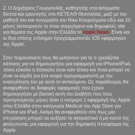
2. O Δημήτριος Γεωργουλάς, καθηγητής στα ασύρματα
δίκτυα και ερευνητής στο ΚΕΤΕΑΘ Θεσσαλίας, μαζί με τον
μαθητή του και συνεργάτη του Νίκο Κουρούμαλο εδώ και 10
μήνες λειτουργούν το ποιο ανερχόμενο και δημοφιλές site
για θέματα της Apple στην Ελλάδα το
Apple News
. Είναι και
οι δυο επίσης επίσημοι προγραμματιστές iOS εφαρμογών
της Apple.
Στην παρουσίαση τους θα μιλήσουν για το τι χρειάζεται
κάποιος για να δημιουργήσει μια εφαρμογή για iPhone/iPad,
πόσο εύκολο η δύσκολο είναι κάτι τέτοιο και ποια μπορεί να
είναι τα κέρδη για ένα νεαρό προγραμματιστή με την
ενασχόληση του με αυτό το αντικείμενο. Ως παράδειγμα, θα
αναφερθούν σε διαφορές εφαρμογές που έχουν
δημιουργήσει με βασική αυτή του Διαβήτη που τους
προηγούμενος μήνες ήταν η νούμερο 1 εφαρμογή της Apple
στην Ελλάδα στην κατηγορία Medical του App Store για
iPhone και iPad. Ακόμη θα αναφερθούν στο πως μια
επιχείρηση μπορεί να αυξήσει το αγοραστικό ή μη κοινό της
φτιάχνοντας μια εφαρμογή για την δημοφιλή πλατφόρμα της
Apple.