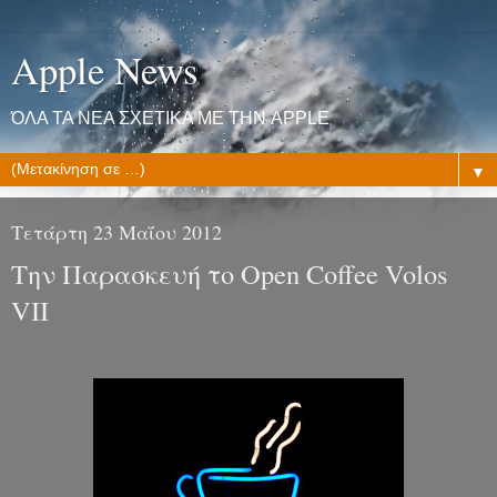
Apple News
ΌΛΑ ΤΑ ΝΕΑ ΣΧΕΤΙΚΑ ΜΕ ΤΗΝ APPLE
▼
Τετάρτη 23 Μαΐου 2012
Την Παρασκευή το Open Coffee Volos
VII